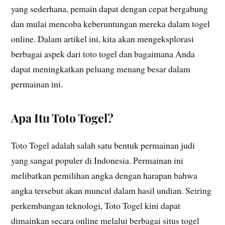
yang sederhana, pemain dapat dengan cepat bergabung
dan mulai mencoba keberuntungan mereka dalam togel
online. Dalam artikel ini, kita akan mengeksplorasi
berbagai aspek dari toto togel dan bagaimana Anda
dapat meningkatkan peluang menang besar dalam
permainan ini.
Apa Itu Toto Togel?
Toto Togel adalah salah satu bentuk permainan judi
yang sangat populer di Indonesia. Permainan ini
melibatkan pemilihan angka dengan harapan bahwa
angka tersebut akan muncul dalam hasil undian. Seiring
perkembangan teknologi, Toto Togel kini dapat
dimainkan secara online melalui berbagai situs togel