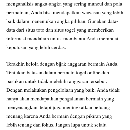
menganalisis angka-angka yang sering muncul dan pola
permainan, Anda bisa mendapatkan wawasan yang lebih
baik dalam menentukan angka pilihan. Gunakan data-
data dari situs toto dan situs togel yang memberikan
informasi mendalam untuk membantu Anda membuat
keputusan yang lebih cerdas.
Terakhir, kelola dengan bijak anggaran bermain Anda.
Tentukan batasan dalam bermain togel online dan
pastikan untuk tidak melebihi anggaran tersebut.
Dengan melakukan pengelolaan yang baik, Anda tidak
hanya akan mendapatkan pengalaman bermain yang
menyenangkan, tetapi juga meningkatkan peluang
menang karena Anda bermain dengan pikiran yang
lebih tenang dan fokus. Jangan lupa untuk selalu