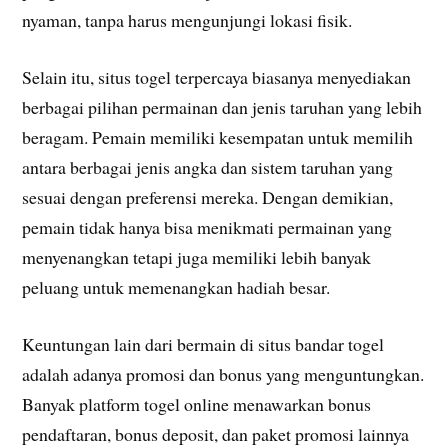
nyaman, tanpa harus mengunjungi lokasi fisik.
Selain itu, situs togel terpercaya biasanya menyediakan
berbagai pilihan permainan dan jenis taruhan yang lebih
beragam. Pemain memiliki kesempatan untuk memilih
antara berbagai jenis angka dan sistem taruhan yang
sesuai dengan preferensi mereka. Dengan demikian,
pemain tidak hanya bisa menikmati permainan yang
menyenangkan tetapi juga memiliki lebih banyak
peluang untuk memenangkan hadiah besar.
Keuntungan lain dari bermain di situs bandar togel
adalah adanya promosi dan bonus yang menguntungkan.
Banyak platform togel online menawarkan bonus
pendaftaran, bonus deposit, dan paket promosi lainnya