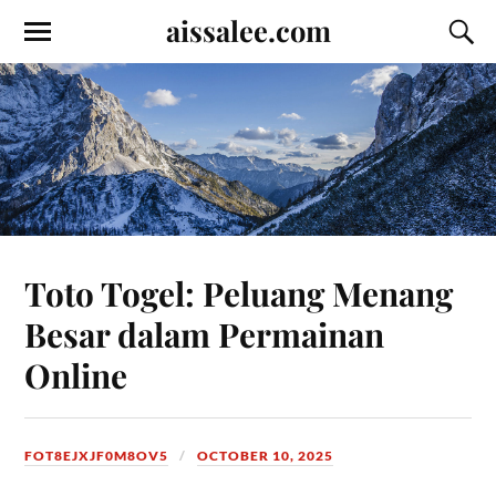
aissalee.com
Toto Togel: Peluang Menang
Besar dalam Permainan
Online
FOT8EJXJF0M8OV5
OCTOBER 10, 2025