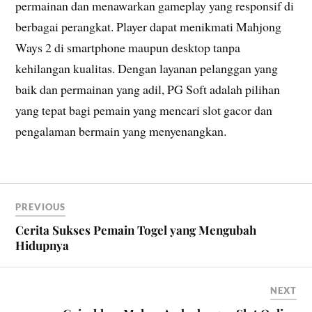
permainan dan menawarkan gameplay yang responsif di
berbagai perangkat. Player dapat menikmati Mahjong
Ways 2 di smartphone maupun desktop tanpa
kehilangan kualitas. Dengan layanan pelanggan yang
baik dan permainan yang adil, PG Soft adalah pilihan
yang tepat bagi pemain yang mencari slot gacor dan
pengalaman bermain yang menyenangkan.
PREVIOUS
Cerita Sukses Pemain Togel yang Mengubah
Hidupnya
NEXT