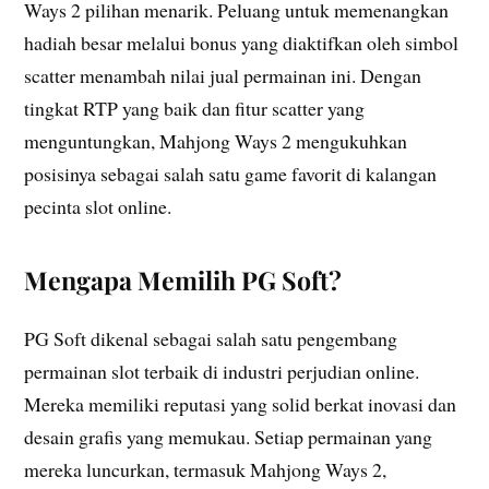
Ways 2 pilihan menarik. Peluang untuk memenangkan
hadiah besar melalui bonus yang diaktifkan oleh simbol
scatter menambah nilai jual permainan ini. Dengan
tingkat RTP yang baik dan fitur scatter yang
menguntungkan, Mahjong Ways 2 mengukuhkan
posisinya sebagai salah satu game favorit di kalangan
pecinta slot online.
Mengapa Memilih PG Soft?
PG Soft dikenal sebagai salah satu pengembang
permainan slot terbaik di industri perjudian online.
Mereka memiliki reputasi yang solid berkat inovasi dan
desain grafis yang memukau. Setiap permainan yang
mereka luncurkan, termasuk Mahjong Ways 2,