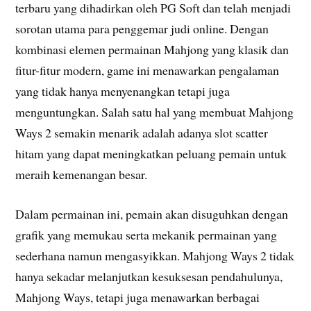
terbaru yang dihadirkan oleh PG Soft dan telah menjadi
sorotan utama para penggemar judi online. Dengan
kombinasi elemen permainan Mahjong yang klasik dan
fitur-fitur modern, game ini menawarkan pengalaman
yang tidak hanya menyenangkan tetapi juga
menguntungkan. Salah satu hal yang membuat Mahjong
Ways 2 semakin menarik adalah adanya slot scatter
hitam yang dapat meningkatkan peluang pemain untuk
meraih kemenangan besar.
Dalam permainan ini, pemain akan disuguhkan dengan
grafik yang memukau serta mekanik permainan yang
sederhana namun mengasyikkan. Mahjong Ways 2 tidak
hanya sekadar melanjutkan kesuksesan pendahulunya,
Mahjong Ways, tetapi juga menawarkan berbagai