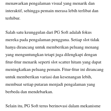
menawarkan pengalaman visual yang menarik dan
interaktif, sehingga pemain merasa lebih terlibat dan
terhibur.
Salah satu keunggulan dari PG Soft adalah fokus
mereka pada pengalaman pengguna. Setiap slot tidak
hanya dirancang untuk memberikan peluang menang
yang menguntungkan tetapi juga dilengkapi dengan
fitur-fitur menarik seperti slot scatter hitam yang dapat
meningkatkan peluang pemain. Fitur-fitur ini dirancang
untuk memberikan variasi dan kesenangan lebih,
membuat setiap putaran menjadi pengalaman yang
berbeda dan mendebarkan.
Selain itu, PG Soft terus berinovasi dalam mekanisme