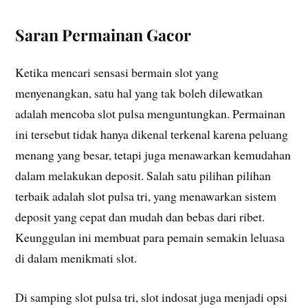
Saran Permainan Gacor
Ketika mencari sensasi bermain slot yang
menyenangkan, satu hal yang tak boleh dilewatkan
adalah mencoba slot pulsa menguntungkan. Permainan
ini tersebut tidak hanya dikenal terkenal karena peluang
menang yang besar, tetapi juga menawarkan kemudahan
dalam melakukan deposit. Salah satu pilihan pilihan
terbaik adalah slot pulsa tri, yang menawarkan sistem
deposit yang cepat dan mudah dan bebas dari ribet.
Keunggulan ini membuat para pemain semakin leluasa
di dalam menikmati slot.
Di samping slot pulsa tri, slot indosat juga menjadi opsi