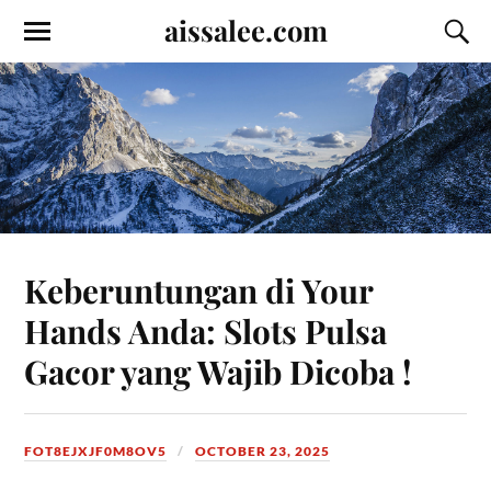
aissalee.com
Keberuntungan di Your
Hands Anda: Slots Pulsa
Gacor yang Wajib Dicoba !
FOT8EJXJF0M8OV5
OCTOBER 23, 2025