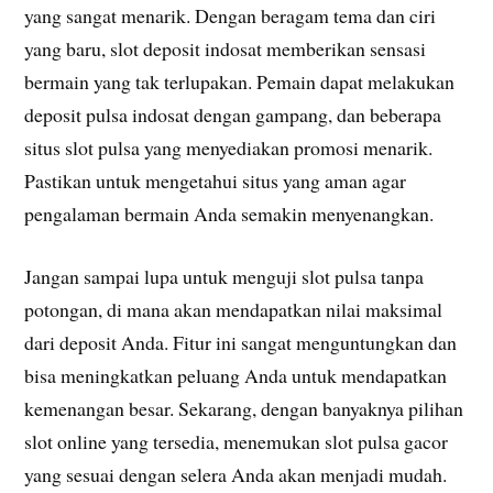
yang sangat menarik. Dengan beragam tema dan ciri
yang baru, slot deposit indosat memberikan sensasi
bermain yang tak terlupakan. Pemain dapat melakukan
deposit pulsa indosat dengan gampang, dan beberapa
situs slot pulsa yang menyediakan promosi menarik.
Pastikan untuk mengetahui situs yang aman agar
pengalaman bermain Anda semakin menyenangkan.
Jangan sampai lupa untuk menguji slot pulsa tanpa
potongan, di mana akan mendapatkan nilai maksimal
dari deposit Anda. Fitur ini sangat menguntungkan dan
bisa meningkatkan peluang Anda untuk mendapatkan
kemenangan besar. Sekarang, dengan banyaknya pilihan
slot online yang tersedia, menemukan slot pulsa gacor
yang sesuai dengan selera Anda akan menjadi mudah.