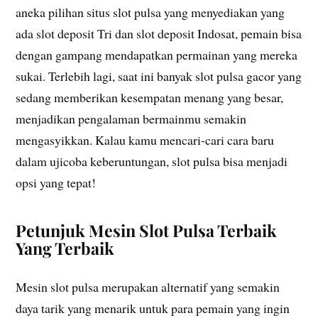
aneka pilihan situs slot pulsa yang menyediakan yang
ada slot deposit Tri dan slot deposit Indosat, pemain bisa
dengan gampang mendapatkan permainan yang mereka
sukai. Terlebih lagi, saat ini banyak slot pulsa gacor yang
sedang memberikan kesempatan menang yang besar,
menjadikan pengalaman bermainmu semakin
mengasyikkan. Kalau kamu mencari-cari cara baru
dalam ujicoba keberuntungan, slot pulsa bisa menjadi
opsi yang tepat!
Petunjuk Mesin Slot Pulsa Terbaik
Yang Terbaik
Mesin slot pulsa merupakan alternatif yang semakin
daya tarik yang menarik untuk para pemain yang ingin