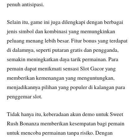
penuh antisipasi.
Selain itu, game ini juga dilengkapi dengan berbagai
jenis simbol dan kombinasi yang memungkinkan
peluang menang lebih besar. Fitur bonus yang terdapat
di dalamnya, seperti putaran gratis dan pengganda,
semakin meningkatkan daya tarik permainan. Para
pemain dapat menikmati sensasi Slot Gacor yang
memberikan kemenangan yang menguntungkan,
menjadikannya pilihan yang populer di kalangan para
penggemar slot.
Tidak hanya itu, keberadaan akun demo untuk Sweet
Rush Bonanza memberikan kesempatan bagi pemain
untuk mencoba permainan tanpa risiko. Dengan