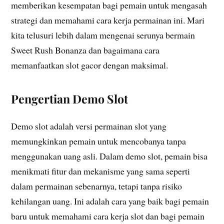
memberikan kesempatan bagi pemain untuk mengasah
strategi dan memahami cara kerja permainan ini. Mari
kita telusuri lebih dalam mengenai serunya bermain
Sweet Rush Bonanza dan bagaimana cara
memanfaatkan slot gacor dengan maksimal.
Pengertian Demo Slot
Demo slot adalah versi permainan slot yang
memungkinkan pemain untuk mencobanya tanpa
menggunakan uang asli. Dalam demo slot, pemain bisa
menikmati fitur dan mekanisme yang sama seperti
dalam permainan sebenarnya, tetapi tanpa risiko
kehilangan uang. Ini adalah cara yang baik bagi pemain
baru untuk memahami cara kerja slot dan bagi pemain