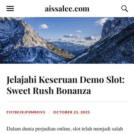
aissalee.com
Jelajahi Keseruan Demo Slot:
Sweet Rush Bonanza
FOT8EJXJF0M8OV5
OCTOBER 21, 2025
Dalam dunia perjudian online, slot telah menjadi salah