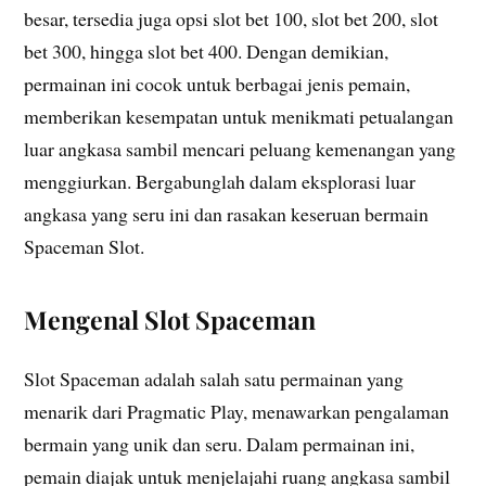
besar, tersedia juga opsi slot bet 100, slot bet 200, slot
bet 300, hingga slot bet 400. Dengan demikian,
permainan ini cocok untuk berbagai jenis pemain,
memberikan kesempatan untuk menikmati petualangan
luar angkasa sambil mencari peluang kemenangan yang
menggiurkan. Bergabunglah dalam eksplorasi luar
angkasa yang seru ini dan rasakan keseruan bermain
Spaceman Slot.
Mengenal Slot Spaceman
Slot Spaceman adalah salah satu permainan yang
menarik dari Pragmatic Play, menawarkan pengalaman
bermain yang unik dan seru. Dalam permainan ini,
pemain diajak untuk menjelajahi ruang angkasa sambil