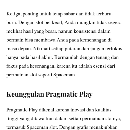
Ketiga, penting untuk tetap sabar dan tidak terburu-
buru. Dengan slot bet kecil, Anda mungkin tidak segera
melihat hasil yang besar, namun konsistensi dalam
bermain bisa membawa Anda pada kemenangan di
masa depan. Nikmati setiap putaran dan jangan terfokus
hanya pada hasil akhir. Bermainlah dengan tenang dan
fokus pada kesenangan, karena itu adalah esensi dari
permainan slot seperti Spaceman.
Keunggulan Pragmatic Play
Pragmatic Play dikenal karena inovasi dan kualitas
tinggi yang ditawarkan dalam setiap permainan slotnya,
termasuk Spaceman slot. Dengan grafis menakjubkan