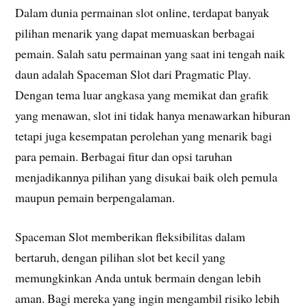
Dalam dunia permainan slot online, terdapat banyak
pilihan menarik yang dapat memuaskan berbagai
pemain. Salah satu permainan yang saat ini tengah naik
daun adalah Spaceman Slot dari Pragmatic Play.
Dengan tema luar angkasa yang memikat dan grafik
yang menawan, slot ini tidak hanya menawarkan hiburan
tetapi juga kesempatan perolehan yang menarik bagi
para pemain. Berbagai fitur dan opsi taruhan
menjadikannya pilihan yang disukai baik oleh pemula
maupun pemain berpengalaman.
Spaceman Slot memberikan fleksibilitas dalam
bertaruh, dengan pilihan slot bet kecil yang
memungkinkan Anda untuk bermain dengan lebih
aman. Bagi mereka yang ingin mengambil risiko lebih