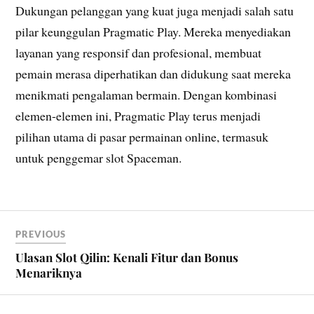
Dukungan pelanggan yang kuat juga menjadi salah satu
pilar keunggulan Pragmatic Play. Mereka menyediakan
layanan yang responsif dan profesional, membuat
pemain merasa diperhatikan dan didukung saat mereka
menikmati pengalaman bermain. Dengan kombinasi
elemen-elemen ini, Pragmatic Play terus menjadi
pilihan utama di pasar permainan online, termasuk
untuk penggemar slot Spaceman.
PREVIOUS
Ulasan Slot Qilin: Kenali Fitur dan Bonus
Menariknya