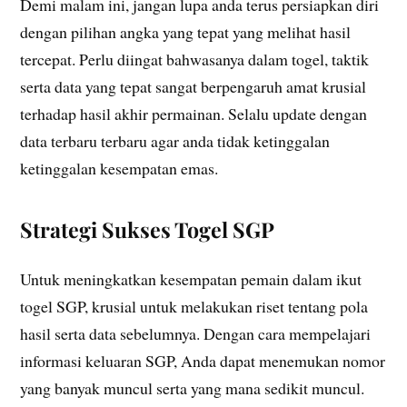
Demi malam ini, jangan lupa anda terus persiapkan diri
dengan pilihan angka yang tepat yang melihat hasil
tercepat. Perlu diingat bahwasanya dalam togel, taktik
serta data yang tepat sangat berpengaruh amat krusial
terhadap hasil akhir permainan. Selalu update dengan
data terbaru terbaru agar anda tidak ketinggalan
ketinggalan kesempatan emas.
Strategi Sukses Togel SGP
Untuk meningkatkan kesempatan pemain dalam ikut
togel SGP, krusial untuk melakukan riset tentang pola
hasil serta data sebelumnya. Dengan cara mempelajari
informasi keluaran SGP, Anda dapat menemukan nomor
yang banyak muncul serta yang mana sedikit muncul.