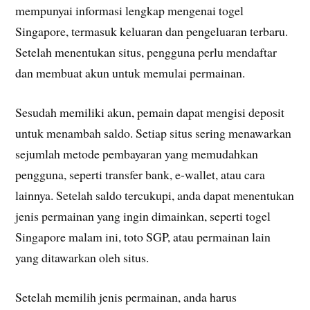
mempunyai informasi lengkap mengenai togel
Singapore, termasuk keluaran dan pengeluaran terbaru.
Setelah menentukan situs, pengguna perlu mendaftar
dan membuat akun untuk memulai permainan.
Sesudah memiliki akun, pemain dapat mengisi deposit
untuk menambah saldo. Setiap situs sering menawarkan
sejumlah metode pembayaran yang memudahkan
pengguna, seperti transfer bank, e-wallet, atau cara
lainnya. Setelah saldo tercukupi, anda dapat menentukan
jenis permainan yang ingin dimainkan, seperti togel
Singapore malam ini, toto SGP, atau permainan lain
yang ditawarkan oleh situs.
Setelah memilih jenis permainan, anda harus