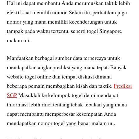
Hal ini dapat membantu Anda merumuskan taktik lebih
efektif saat memilih nomor. Selain itu, perhatikan juga
nomor yang mana memiliki kecenderungan untuk
tampak pada waktu tertentu, seperti togel Singapore
malam ini.
Manfaatkan berbagai sumber data terpercaya untuk
mendapatkan angka prediksi yang mana tepat. Banyak
website togel online dan tempat diskusi dimana
beberapa pemain membagikan kisah dan taktik.
Prediksi
SGP
Masuklah ke kelompok togel demi mendapat
informasi lebih rinci tentang tebak-tebakan yang mana
dapat membantu memperbesar kesempatan Anda
mendapatkan nomor togel yang benar malam ini.