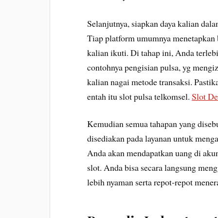
Selanjutnya, siapkan daya kalian dal
Tiap platform umumnya menetapkan ba
kalian ikuti. Di tahap ini, Anda terle
contohnya pengisian pulsa, yg mengi
kalian nagai metode transaksi. Pasti
entah itu slot pulsa telkomsel.
Slot De
Kemudian semua tahapan yang disebut
disediakan pada layanan untuk mengakh
Anda akan mendapatkan uang di akun
slot. Anda bisa secara langsung men
lebih nyaman serta repot-repot menera