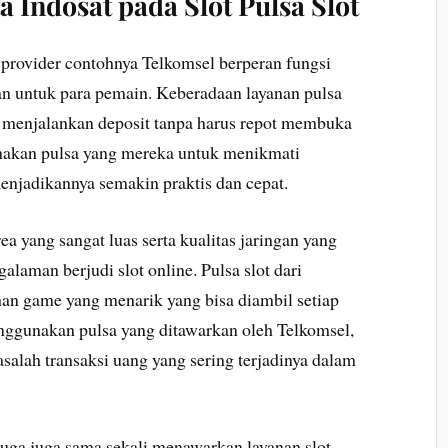
a Indosat pada Slot Pulsa Slot
 provider contohnya Telkomsel berperan fungsi
 untuk para pemain. Keberadaan layanan pulsa
 menjalankan deposit tanpa harus repot membuka
akan pulsa yang mereka untuk menikmati
menjadikannya semakin praktis dan cepat.
ea yang sangat luas serta kualitas jaringan yang
laman berjudi slot online. Pulsa slot dari
an game yang menarik yang bisa diambil setiap
enggunakan pulsa yang ditawarkan oleh Telkomsel,
salah transaksi uang yang sering terjadinya dalam
i juga juga sama sekali menawarkan layanan slot