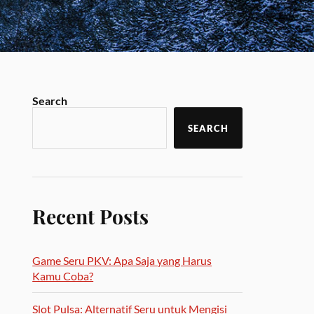
Search
SEARCH
Recent Posts
Game Seru PKV: Apa Saja yang Harus
Kamu Coba?
Slot Pulsa: Alternatif Seru untuk Mengisi