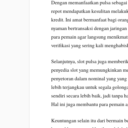
Dengan memanfaatkan pulsa sebagai m
repot mendapatkan kesulitan melaku
kredit. Ini amat bermanfaat bagi ora
nyaman bertransaksi dengan jaringan
para pemain agar langsung menikmat
verifikasi yang sering kali menghabi
Selanjutnya, slot pulsa juga member
penyedia slot yang memungkinkan m
penyetoran dalam nominal yang yang 
lebih terjangkau untuk segala golon
sendiri secara lebih baik, jadi tanpa
Hal ini juga membantu para pemain a
Keuntungan selain itu dari bermain b