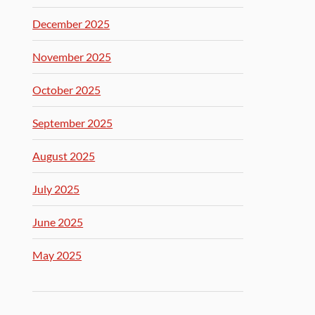
December 2025
November 2025
October 2025
September 2025
August 2025
July 2025
June 2025
May 2025