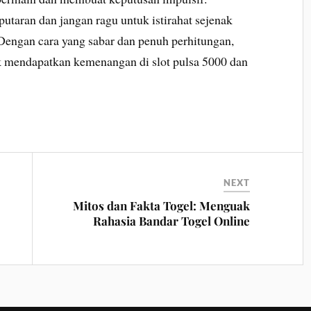
putaran dan jangan ragu untuk istirahat sejenak
Dengan cara yang sabar dan penuh perhitungan,
 mendapatkan kemenangan di slot pulsa 5000 dan
NEXT
Mitos dan Fakta Togel: Menguak
Rahasia Bandar Togel Online