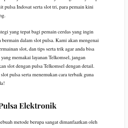
it pulsa Indosat serta slot tri, para pemain kini
ng.
ategi yang tepat bagi pemain cerdas yang ingin
bermain dalam slot pulsa. Kami akan mengenai
rmainan slot, dan tips serta trik agar anda bisa
 yang memakai layanan Telkomsel, jangan
an slot dengan pulsa Telkomsel dengan detail.
 slot pulsa serta menemukan cara terbaik guna
a!
Pulsa Elektronik
sebuah metode berupa sangat dimanfaatkan oleh