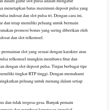
pkan dalam game slot pulsa adalah mengatur
nya menetapkan batas maximum deposit pulsa yang
ulsa indosat dan slot pulsa tri. Dengan cara ini,
ar dan tetap memiliki peluang untuk bermain
unakan promosi bonus yang sering diberikan oleh
indosat dan slot telkomsel.
e permainan slot yang sesuai dengan karakter atau
t pulsa telkomsel mungkin membawa fitur dan
 dengan slot deposit pulsa. Tinjau berbagai tipe
 memiliki tingkat RTP tinggi. Dengan memahami
eningkatkan peluang untuk menang dalam setiap
kus dan tidak tergesa-gesa. Banyak pemain
 bermain dan membuat keputusan impulsif.