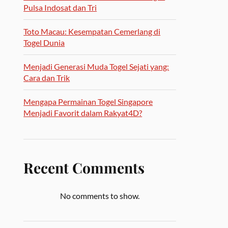
Pulsa Indosat dan Tri
Toto Macau: Kesempatan Cemerlang di
Togel Dunia
Menjadi Generasi Muda Togel Sejati yang:
Cara dan Trik
Mengapa Permainan Togel Singapore
Menjadi Favorit dalam Rakyat4D?
Recent Comments
No comments to show.