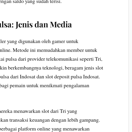
ngan saldo yang sudah terisi.
lsa: Jenis dan Media
puler yang digunakan oleh gamer untuk
 online. Metode ini memudahkan member untuk
pulsa dari provider telekomunikasi seperti Tri,
kin berkembangnya teknologi, beragam jenis slot
pulsa dari Indosat dan slot deposit pulsa Indosat.
n bagi pemain untuk menikmati pengalaman
mereka menawarkan slot dari Tri yang
an transaksi keuangan dengan lebih gampang.
 berbagai platform online yang menawarkan