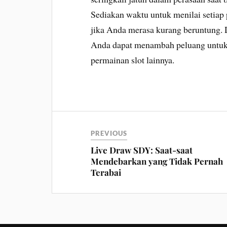
Sediakan waktu untuk menilai setiap 
jika Anda merasa kurang beruntung. 
Anda dapat menambah peluang untuk
permainan slot lainnya.
PREVIOUS
Live Draw SDY: Saat-saat
Mendebarkan yang Tidak Pernah
Terabai