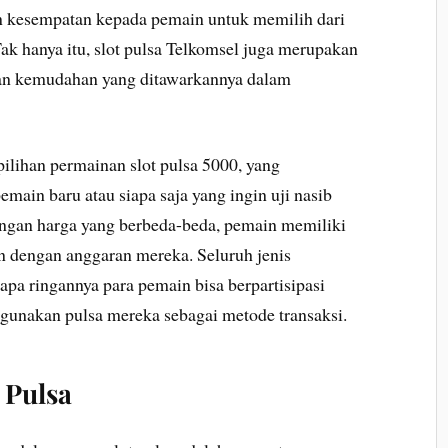
n kesempatan kepada pemain untuk memilih dari
Tak hanya itu, slot pulsa Telkomsel juga merupakan
dan kemudahan yang ditawarkannya dalam
pilihan permainan slot pulsa 5000, yang
ain baru atau siapa saja yang ingin uji nasib
ngan harga yang berbeda-beda, pemain memiliki
 dengan anggaran mereka. Seluruh jenis
pa ringannya para pemain bisa berpartisipasi
gunakan pulsa mereka sebagai metode transaksi.
 Pulsa