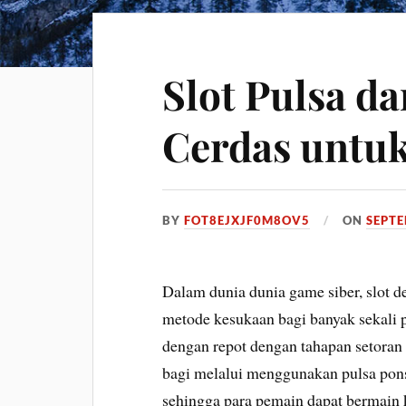
Slot Pulsa da
Cerdas untu
BY
FOT8EJXJF0M8OV5
ON
SEPTE
Dalam dunia dunia game siber, slot d
metode kesukaan bagi banyak sekali 
dengan repot dengan tahapan setoran
bagi melalui menggunakan pulsa ponsel
sehingga para pemain dapat bermain k