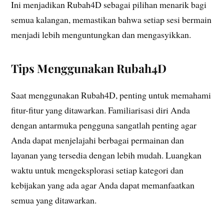
Ini menjadikan Rubah4D sebagai pilihan menarik bagi
semua kalangan, memastikan bahwa setiap sesi bermain
menjadi lebih menguntungkan dan mengasyikkan.
Tips Menggunakan Rubah4D
Saat menggunakan Rubah4D, penting untuk memahami
fitur-fitur yang ditawarkan. Familiarisasi diri Anda
dengan antarmuka pengguna sangatlah penting agar
Anda dapat menjelajahi berbagai permainan dan
layanan yang tersedia dengan lebih mudah. Luangkan
waktu untuk mengeksplorasi setiap kategori dan
kebijakan yang ada agar Anda dapat memanfaatkan
semua yang ditawarkan.