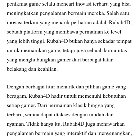
penikmat game selalu mencari inovasi terbaru yang bisa
meningkatkan pengalaman bermain mereka. Salah satu
inovasi terkini yang menarik perhatian adalah Rubah4D,
sebuah platform yang membawa permainan ke level
yang lebih tinggi. Rubah4D bukan hanya sekadar tempat
untuk memainkan game, tetapi juga sebuah komunitas
yang menghubungkan gamer dari berbagai latar
belakang dan keahlian.
Dengan berbagai fitur menarik dan pilihan game yang
beragam, Rubah4D hadir untuk memenuhi kebutuhan
setiap gamer. Dari permainan klasik hingga yang
terbaru, semua dapat diakses dengan mudah dan
nyaman. Tidak hanya itu, Rubah4D juga menawarkan
pengalaman bermain yang interaktif dan menyenangkan,