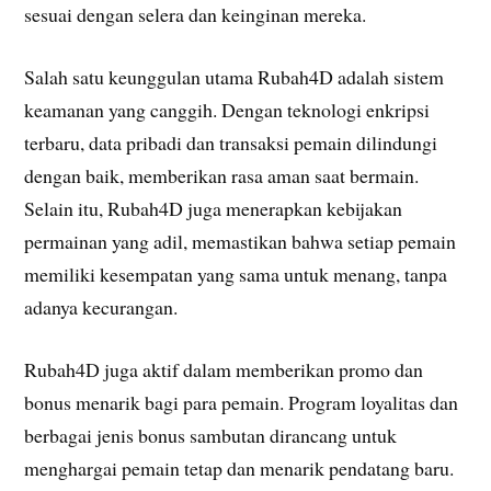
sesuai dengan selera dan keinginan mereka.
Salah satu keunggulan utama Rubah4D adalah sistem
keamanan yang canggih. Dengan teknologi enkripsi
terbaru, data pribadi dan transaksi pemain dilindungi
dengan baik, memberikan rasa aman saat bermain.
Selain itu, Rubah4D juga menerapkan kebijakan
permainan yang adil, memastikan bahwa setiap pemain
memiliki kesempatan yang sama untuk menang, tanpa
adanya kecurangan.
Rubah4D juga aktif dalam memberikan promo dan
bonus menarik bagi para pemain. Program loyalitas dan
berbagai jenis bonus sambutan dirancang untuk
menghargai pemain tetap dan menarik pendatang baru.