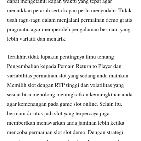
dapat mengetahui kapan waktu yang tepat agar
menaikkan petaruh serta kapan perlu menyudahi. Tidak
usah ragu-ragu dalam menjalani permainan demo gratis
pragmatic agar memperoleh pengalaman bermain yang
lebih variatif dan menarik.
Terakhir, tidak lupakan pentingnya ilmu tentang
Pengembalian kepada Pemain Return to Player dan
variabilitas permainan slot yang sedang anda mainkan.
Memilih slot dengan RTP tinggi dan volatilitas yang
sesuai bisa menolong meningkatkan kemungkinan anda
agar kemenangan pada game slot online. Selain itu,
bermain di situs judi slot yang terpercaya juga
memberikan menawarkan anda jaminan lebih ketika
mencoba permainan slot slot demo. Dengan strategi