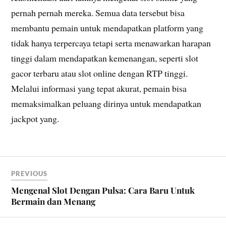
pernah pernah mereka. Semua data tersebut bisa
membantu pemain untuk mendapatkan platform yang
tidak hanya terpercaya tetapi serta menawarkan harapan
tinggi dalam mendapatkan kemenangan, seperti slot
gacor terbaru atau slot online dengan RTP tinggi.
Melalui informasi yang tepat akurat, pemain bisa
memaksimalkan peluang dirinya untuk mendapatkan
jackpot yang.
PREVIOUS
Mengenal Slot Dengan Pulsa: Cara Baru Untuk
Bermain dan Menang