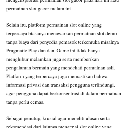
permainan slot gacor malam ini.
Selain itu, platform permainan slot online yang
terpercaya biasanya menawarkan permainan slot demo
tanpa biaya dari penyedia pemasok terkemuka misalnya
Pragmatic Play dan dan. Game ini tidak hanya
menghibur melainkan juga serta memberikan
pengalaman bermain yang mendekati permainan asli.
Platform yang terpercaya juga memastikan bahwa
informasi privasi dan transaksi pengguna terlindungi,
agar pengguna dapat berkonsentrasi di dalam permainan
tanpa perlu cemas.
Sebagai penutup, krusial agar meneliti ulasan serta
rekomendasi dari lainnya mengenai slot online yang