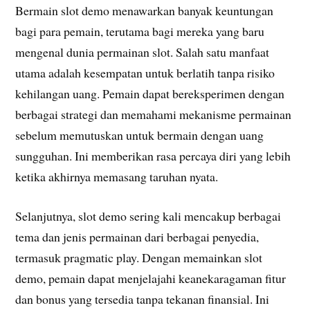
Bermain slot demo menawarkan banyak keuntungan
bagi para pemain, terutama bagi mereka yang baru
mengenal dunia permainan slot. Salah satu manfaat
utama adalah kesempatan untuk berlatih tanpa risiko
kehilangan uang. Pemain dapat bereksperimen dengan
berbagai strategi dan memahami mekanisme permainan
sebelum memutuskan untuk bermain dengan uang
sungguhan. Ini memberikan rasa percaya diri yang lebih
ketika akhirnya memasang taruhan nyata.
Selanjutnya, slot demo sering kali mencakup berbagai
tema dan jenis permainan dari berbagai penyedia,
termasuk pragmatic play. Dengan memainkan slot
demo, pemain dapat menjelajahi keanekaragaman fitur
dan bonus yang tersedia tanpa tekanan finansial. Ini