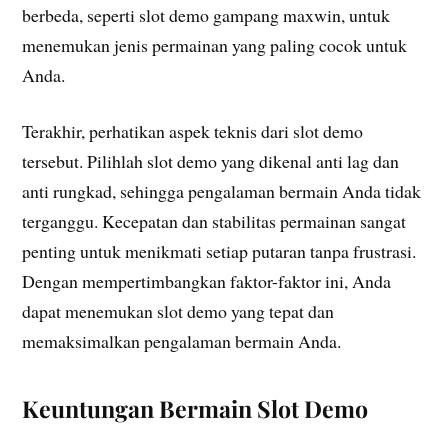
berbeda, seperti slot demo gampang maxwin, untuk
menemukan jenis permainan yang paling cocok untuk
Anda.
Terakhir, perhatikan aspek teknis dari slot demo
tersebut. Pilihlah slot demo yang dikenal anti lag dan
anti rungkad, sehingga pengalaman bermain Anda tidak
terganggu. Kecepatan dan stabilitas permainan sangat
penting untuk menikmati setiap putaran tanpa frustrasi.
Dengan mempertimbangkan faktor-faktor ini, Anda
dapat menemukan slot demo yang tepat dan
memaksimalkan pengalaman bermain Anda.
Keuntungan Bermain Slot Demo