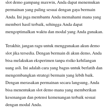
slot demo gampang maxwin, Anda dapat menemukan
permainan yang paling sesuai dengan gaya bermain
Anda. Ini juga membantu Anda memahami mana yang
memberi hasil terbaik, sehingga Anda dapat
mengoptimalkan waktu dan modal yang Anda gunakan.
Terakhir, jangan ragu untuk menggunakan akun demo
slot jika tersedia. Dengan bermain di akun demo, Anda
bisa melakukan eksperimen tanpa risiko kehilangan
uang asli. Ini adalah cara yang bagus untuk berlatih dan
mengembangkan strategi bermain yang lebih baik.
Dengan merasakan permainan secara langsung, Anda
bisa menentukan slot demo mana yang memberikan
kesenangan dan potensi kemenangan terbaik sesuai
dengan modal Anda.