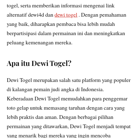
togel, serta memberikan informasi mengenai link
alternatif dewi4d dan
dewi togel
. Dengan pemahaman
yang baik, diharapkan pembaca bisa lebih mudah
berpartisipasi dalam permainan ini dan meningkatkan
peluang kemenangan mereka.
Apa itu Dewi Togel?
Dewi Togel merupakan salah satu platform yang populer
di kalangan pemain judi angka di Indonesia.
Keberadaan Dewi Togel memudahkan para penggemar
toto gelap untuk memasang taruhan dengan cara yang
lebih praktis dan aman. Dengan berbagai pilihan
permainan yang ditawarkan, Dewi Togel menjadi tempat
yang menarik bagi mereka yang ingin mencoba