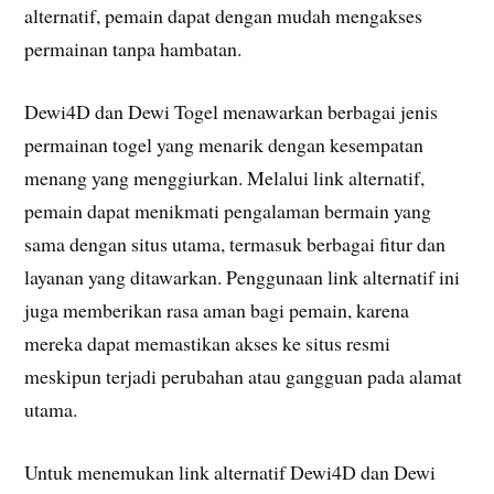
alternatif, pemain dapat dengan mudah mengakses
permainan tanpa hambatan.
Dewi4D dan Dewi Togel menawarkan berbagai jenis
permainan togel yang menarik dengan kesempatan
menang yang menggiurkan. Melalui link alternatif,
pemain dapat menikmati pengalaman bermain yang
sama dengan situs utama, termasuk berbagai fitur dan
layanan yang ditawarkan. Penggunaan link alternatif ini
juga memberikan rasa aman bagi pemain, karena
mereka dapat memastikan akses ke situs resmi
meskipun terjadi perubahan atau gangguan pada alamat
utama.
Untuk menemukan link alternatif Dewi4D dan Dewi