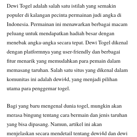
Dewi Togel adalah salah satu istilah yang semakin
populer di kalangan pecinta permainan judi angka di
Indonesia. Permainan ini menawarkan berbagai macam
peluang untuk mendapatkan hadiah besar dengan
menebak angka-angka secara tepat. Dewi Togel dikenal
dengan platformnya yang user-friendly dan berbagai
fitur menarik yang memudahkan para pemain dalam
memasang taruhan. Salah satu situs yang dikenal dalam
komunitas ini adalah dewi4d, yang menjadi pilihan
utama para penggemar togel.
Bagi yang baru mengenal dunia togel, mungkin akan
merasa bingung tentang cara bermain dan jenis taruhan
yang bisa dipasang. Namun, artikel ini akan
menjelaskan secara mendetail tentang dewi4d dan dewi