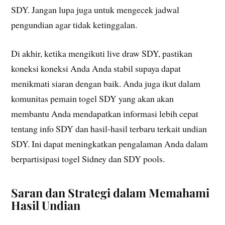
SDY. Jangan lupa juga untuk mengecek jadwal
pengundian agar tidak ketinggalan.
Di akhir, ketika mengikuti live draw SDY, pastikan
koneksi koneksi Anda Anda stabil supaya dapat
menikmati siaran dengan baik. Anda juga ikut dalam
komunitas pemain togel SDY yang akan akan
membantu Anda mendapatkan informasi lebih cepat
tentang info SDY dan hasil-hasil terbaru terkait undian
SDY. Ini dapat meningkatkan pengalaman Anda dalam
berpartisipasi togel Sidney dan SDY pools.
Saran dan Strategi dalam Memahami
Hasil Undian