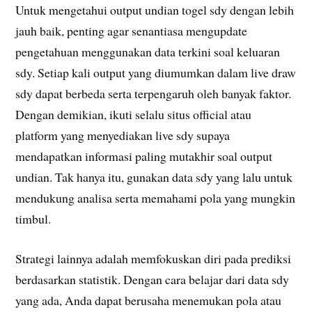
Untuk mengetahui output undian togel sdy dengan lebih
jauh baik, penting agar senantiasa mengupdate
pengetahuan menggunakan data terkini soal keluaran
sdy. Setiap kali output yang diumumkan dalam live draw
sdy dapat berbeda serta terpengaruh oleh banyak faktor.
Dengan demikian, ikuti selalu situs official atau
platform yang menyediakan live sdy supaya
mendapatkan informasi paling mutakhir soal output
undian. Tak hanya itu, gunakan data sdy yang lalu untuk
mendukung analisa serta memahami pola yang mungkin
timbul.
Strategi lainnya adalah memfokuskan diri pada prediksi
berdasarkan statistik. Dengan cara belajar dari data sdy
yang ada, Anda dapat berusaha menemukan pola atau