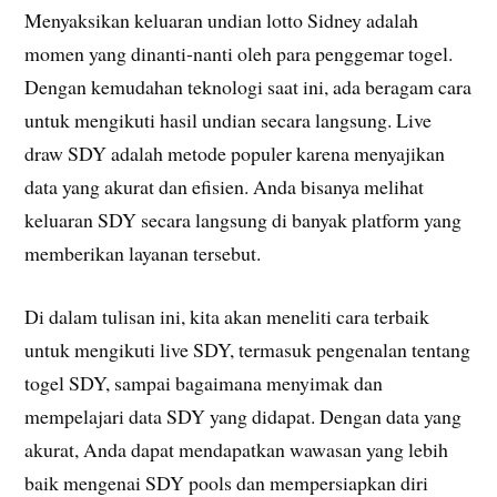
Menyaksikan keluaran undian lotto Sidney adalah
momen yang dinanti-nanti oleh para penggemar togel.
Dengan kemudahan teknologi saat ini, ada beragam cara
untuk mengikuti hasil undian secara langsung. Live
draw SDY adalah metode populer karena menyajikan
data yang akurat dan efisien. Anda bisanya melihat
keluaran SDY secara langsung di banyak platform yang
memberikan layanan tersebut.
Di dalam tulisan ini, kita akan meneliti cara terbaik
untuk mengikuti live SDY, termasuk pengenalan tentang
togel SDY, sampai bagaimana menyimak dan
mempelajari data SDY yang didapat. Dengan data yang
akurat, Anda dapat mendapatkan wawasan yang lebih
baik mengenai SDY pools dan mempersiapkan diri