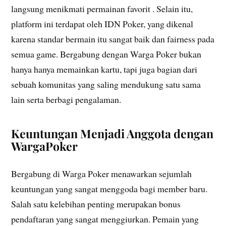
langsung menikmati permainan favorit . Selain itu,
platform ini terdapat oleh IDN Poker, yang dikenal
karena standar bermain itu sangat baik dan fairness pada
semua game. Bergabung dengan Warga Poker bukan
hanya hanya memainkan kartu, tapi juga bagian dari
sebuah komunitas yang saling mendukung satu sama
lain serta berbagi pengalaman.
Keuntungan Menjadi Anggota dengan
WargaPoker
Bergabung di Warga Poker menawarkan sejumlah
keuntungan yang sangat menggoda bagi member baru.
Salah satu kelebihan penting merupakan bonus
pendaftaran yang sangat menggiurkan. Pemain yang