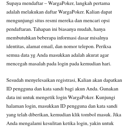
Supaya mendaftar – WargaPoker, langkah pertama
adalah melakukan daftar WargaPoker. Kalian dapat
mengunjungi situs resmi mereka dan mencari opsi
pendaftaran. Tahapan ini biasanya mudah, hanya
membutuhkan beberapa informasi dasar misalnya
identitas, alamat email, dan nomor telepon. Periksa
semua data yg Anda masukkan adalah akurat agar
mencegah masalah pada login pada kemudian hari.
Sesudah menyelesaikan registrasi, Kalian akan dapatkan
ID pengguna dan kata sandi bagi akun Anda. Gunakan
data ini untuk mengetik login WargaPoker. Kunjungi
halaman login, masukkan ID pengguna dan kata sandi
yang telah diberikan, kemudian klik tombol masuk. Jika
Anda mengalami kesulitan ketika login, yakin untuk