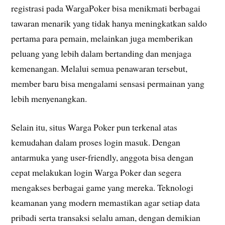
registrasi pada WargaPoker bisa menikmati berbagai
tawaran menarik yang tidak hanya meningkatkan saldo
pertama para pemain, melainkan juga memberikan
peluang yang lebih dalam bertanding dan menjaga
kemenangan. Melalui semua penawaran tersebut,
member baru bisa mengalami sensasi permainan yang
lebih menyenangkan.
Selain itu, situs Warga Poker pun terkenal atas
kemudahan dalam proses login masuk. Dengan
antarmuka yang user-friendly, anggota bisa dengan
cepat melakukan login Warga Poker dan segera
mengakses berbagai game yang mereka. Teknologi
keamanan yang modern memastikan agar setiap data
pribadi serta transaksi selalu aman, dengan demikian