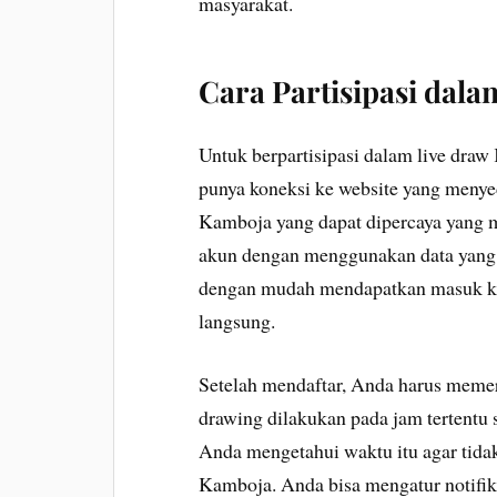
masyarakat.
Cara Partisipasi dal
Untuk berpartisipasi dalam live dr
punya koneksi ke website yang menyedi
Kamboja yang dapat dipercaya yang mem
akun dengan menggunakan data yang 
dengan mudah mendapatkan masuk ke
langsung.
Setelah mendaftar, Anda harus meme
drawing dilakukan pada jam tertentu 
Anda mengetahui waktu itu agar tidak
Kamboja. Anda bisa mengatur notifi