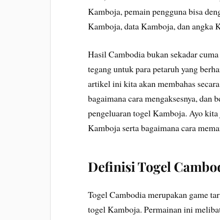
Kamboja, pemain pengguna bisa deng
Kamboja, data Kamboja, dan angka Ka
Hasil Cambodia bukan sekadar cuma
tegang untuk para petaruh yang berh
artikel ini kita akan membahas seca
bagaimana cara mengaksesnya, dan ber
pengeluaran togel Kamboja. Ayo kita 
Kamboja serta bagaimana cara meman
Definisi Togel Cambo
Togel Cambodia merupakan game taruh
togel Kamboja. Permainan ini meliba