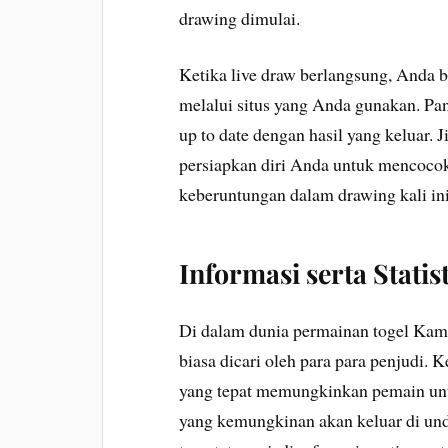
drawing dimulai.
Ketika live draw berlangsung, Anda b
melalui situs yang Anda gunakan. Pan
up to date dengan hasil yang keluar.
persiapkan diri Anda untuk mencoco
keberuntungan dalam drawing kali ini
Informasi serta Stati
Di dalam dunia permainan togel Kambo
biasa dicari oleh para para penjudi.
yang tepat memungkinkan pemain un
yang kemungkinan akan keluar di undi