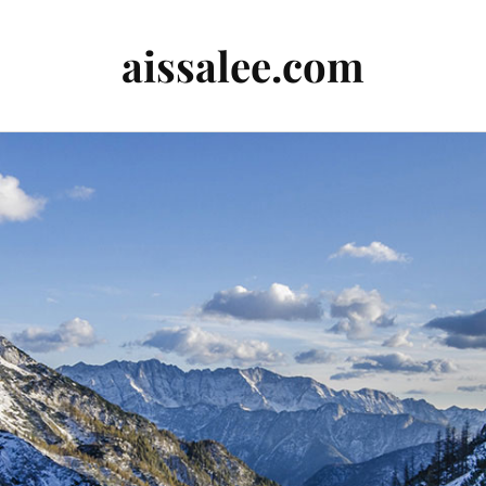
aissalee.com