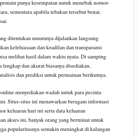
ap pemain punya kesempatan untuk menebak nomor-
ra, sementara apabila tebakan tersebut benar,
sar.
yang ditentukan umumnya dijalankan langsung
kan keleluasaan dan keadilan dan transparansi
bisa melihat hasil dalam waktu nyata. Di samping
ta lengkap dan akurat biasanya disediakan,
alisis dan prediksi untuk permainan berikutnya.
 online menyediakan wadah untuk para pecinta
ini. Situs-situs ini menawarkan beragam informasi
or keluaran hari ini serta data keluaran
n akses ini, banyak orang yang berminat untuk
gga popularitasnya semakin meningkat di kalangan