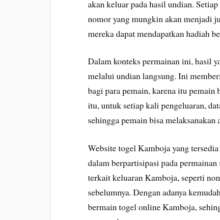
akan keluar pada hasil undian. Seti
nomor yang mungkin akan menjadi jua
mereka dapat mendapatkan hadiah be
Dalam konteks permainan ini, hasil 
melalui undian langsung. Ini memberi
bagi para pemain, karena itu pemain 
itu, untuk setiap kali pengeluaran, da
sehingga pemain bisa melaksanakan an
Website togel Kamboja yang tersedia
dalam berpartisipasi pada permainan 
terkait keluaran Kamboja, seperti nom
sebelumnya. Dengan adanya kemudaha
bermain togel online Kamboja, sehin