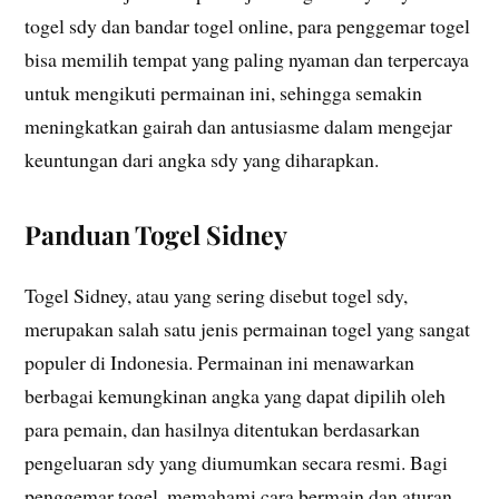
togel sdy dan bandar togel online, para penggemar togel
bisa memilih tempat yang paling nyaman dan terpercaya
untuk mengikuti permainan ini, sehingga semakin
meningkatkan gairah dan antusiasme dalam mengejar
keuntungan dari angka sdy yang diharapkan.
Panduan Togel Sidney
Togel Sidney, atau yang sering disebut togel sdy,
merupakan salah satu jenis permainan togel yang sangat
populer di Indonesia. Permainan ini menawarkan
berbagai kemungkinan angka yang dapat dipilih oleh
para pemain, dan hasilnya ditentukan berdasarkan
pengeluaran sdy yang diumumkan secara resmi. Bagi
penggemar togel, memahami cara bermain dan aturan