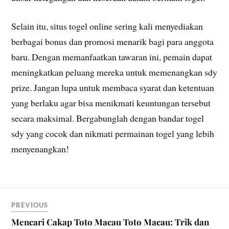
Selain itu, situs togel online sering kali menyediakan
berbagai bonus dan promosi menarik bagi para anggota
baru. Dengan memanfaatkan tawaran ini, pemain dapat
meningkatkan peluang mereka untuk memenangkan sdy
prize. Jangan lupa untuk membaca syarat dan ketentuan
yang berlaku agar bisa menikmati keuntungan tersebut
secara maksimal. Bergabunglah dengan bandar togel
sdy yang cocok dan nikmati permainan togel yang lebih
menyenangkan!
PREVIOUS
Mencari Cakap Toto Macau Toto Macau: Trik dan