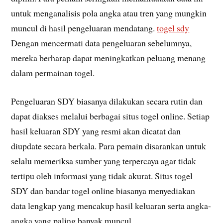
untuk menganalisis pola angka atau tren yang mungkin
muncul di hasil pengeluaran mendatang.
togel sdy
Dengan mencermati data pengeluaran sebelumnya,
mereka berharap dapat meningkatkan peluang menang
dalam permainan togel.
Pengeluaran SDY biasanya dilakukan secara rutin dan
dapat diakses melalui berbagai situs togel online. Setiap
hasil keluaran SDY yang resmi akan dicatat dan
diupdate secara berkala. Para pemain disarankan untuk
selalu memeriksa sumber yang terpercaya agar tidak
tertipu oleh informasi yang tidak akurat. Situs togel
SDY dan bandar togel online biasanya menyediakan
data lengkap yang mencakup hasil keluaran serta angka-
angka yang paling banyak muncul.