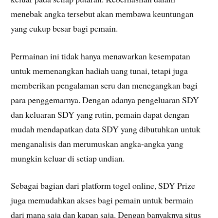
menebak angka tersebut akan membawa keuntungan
yang cukup besar bagi pemain.
Permainan ini tidak hanya menawarkan kesempatan
untuk memenangkan hadiah uang tunai, tetapi juga
memberikan pengalaman seru dan menegangkan bagi
para penggemarnya. Dengan adanya pengeluaran SDY
dan keluaran SDY yang rutin, pemain dapat dengan
mudah mendapatkan data SDY yang dibutuhkan untuk
menganalisis dan merumuskan angka-angka yang
mungkin keluar di setiap undian.
Sebagai bagian dari platform togel online, SDY Prize
juga memudahkan akses bagi pemain untuk bermain
dari mana saja dan kapan saja. Dengan banyaknya situs