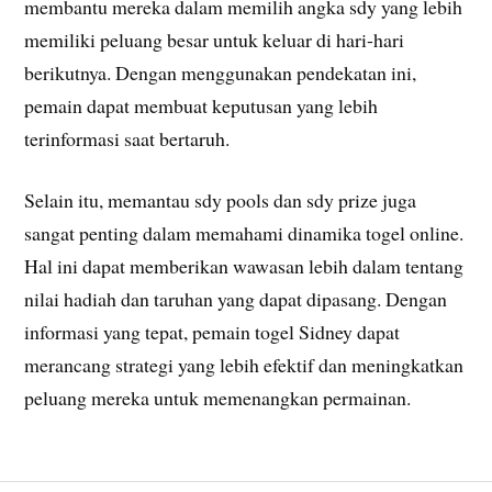
membantu mereka dalam memilih angka sdy yang lebih
memiliki peluang besar untuk keluar di hari-hari
berikutnya. Dengan menggunakan pendekatan ini,
pemain dapat membuat keputusan yang lebih
terinformasi saat bertaruh.
Selain itu, memantau sdy pools dan sdy prize juga
sangat penting dalam memahami dinamika togel online.
Hal ini dapat memberikan wawasan lebih dalam tentang
nilai hadiah dan taruhan yang dapat dipasang. Dengan
informasi yang tepat, pemain togel Sidney dapat
merancang strategi yang lebih efektif dan meningkatkan
peluang mereka untuk memenangkan permainan.