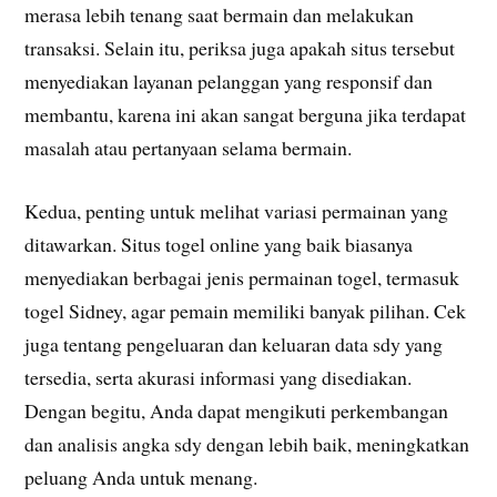
merasa lebih tenang saat bermain dan melakukan
transaksi. Selain itu, periksa juga apakah situs tersebut
menyediakan layanan pelanggan yang responsif dan
membantu, karena ini akan sangat berguna jika terdapat
masalah atau pertanyaan selama bermain.
Kedua, penting untuk melihat variasi permainan yang
ditawarkan. Situs togel online yang baik biasanya
menyediakan berbagai jenis permainan togel, termasuk
togel Sidney, agar pemain memiliki banyak pilihan. Cek
juga tentang pengeluaran dan keluaran data sdy yang
tersedia, serta akurasi informasi yang disediakan.
Dengan begitu, Anda dapat mengikuti perkembangan
dan analisis angka sdy dengan lebih baik, meningkatkan
peluang Anda untuk menang.