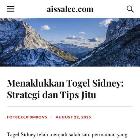
aissalee.com
Menaklukkan Togel Sidney:
Strategi dan Tips Jitu
FOT8EJXJF0M8OV5
AUGUST 22, 2025
Togel Sidney telah menjadi salah satu permainan yang