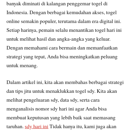
banyak diminati di kalangan penggemar togel di
Indonesia. Dengan berbagai kemudahan akses, togel
online semakin populer, terutama dalam era digital ini.
Setiap harinya, pemain selalu menantikan togel hari ini
untuk melihat hasil dan angka-angka yang keluar.
Dengan memahami cara bermain dan memanfaatkan
strategi yang tepat, Anda bisa meningkatkan peluang
untuk menang.
Dalam artikel ini, kita akan membahas berbagai strategi
dan tips jitu untuk menaklukkan togel sdy. Kita akan
melihat pengeluaran sdy, data sdy, serta cara
menganalisis nomor sdy hari ini agar Anda bisa
membuat keputusan yang lebih baik saat memasang
taruhan.
sdy hari ini
Tidak hanya itu, kami juga akan