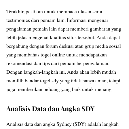
Terakhir, pastikan untuk membaca ulasan serta
testimonies dari pemain lain. Informasi mengenai
pengalaman pemain lain dapat memberi gambaran yang
lebih jelas mengenai kualitas situs tersebut. Anda dapat
bergabung dengan forum diskusi atau grup media sosial
yang membahas togel online untuk mendapatkan
rekomendasi dan tips dari pemain berpengalaman.
Dengan langkah-langkah ini, Anda akan lebih mudah
memilih bandar togel sdy yang tidak hanya aman, tetapi
juga memberikan peluang yang baik untuk menang.
Analisis Data dan Angka SDY
Analisis data dan angka Sydney (SDY) adalah langkah