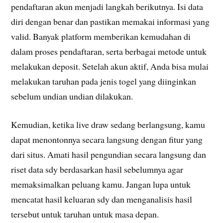
pendaftaran akun menjadi langkah berikutnya. Isi data
diri dengan benar dan pastikan memakai informasi yang
valid. Banyak platform memberikan kemudahan di
dalam proses pendaftaran, serta berbagai metode untuk
melakukan deposit. Setelah akun aktif, Anda bisa mulai
melakukan taruhan pada jenis togel yang diinginkan
sebelum undian undian dilakukan.
Kemudian, ketika live draw sedang berlangsung, kamu
dapat menontonnya secara langsung dengan fitur yang
dari situs. Amati hasil pengundian secara langsung dan
riset data sdy berdasarkan hasil sebelumnya agar
memaksimalkan peluang kamu. Jangan lupa untuk
mencatat hasil keluaran sdy dan menganalisis hasil
tersebut untuk taruhan untuk masa depan.