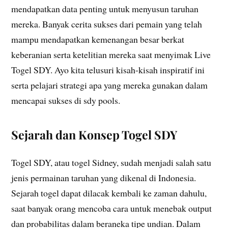
mendapatkan data penting untuk menyusun taruhan
mereka. Banyak cerita sukses dari pemain yang telah
mampu mendapatkan kemenangan besar berkat
keberanian serta ketelitian mereka saat menyimak Live
Togel SDY. Ayo kita telusuri kisah-kisah inspiratif ini
serta pelajari strategi apa yang mereka gunakan dalam
mencapai sukses di sdy pools.
Sejarah dan Konsep Togel SDY
Togel SDY, atau togel Sidney, sudah menjadi salah satu
jenis permainan taruhan yang dikenal di Indonesia.
Sejarah togel dapat dilacak kembali ke zaman dahulu,
saat banyak orang mencoba cara untuk menebak output
dan probabilitas dalam beraneka tipe undian. Dalam