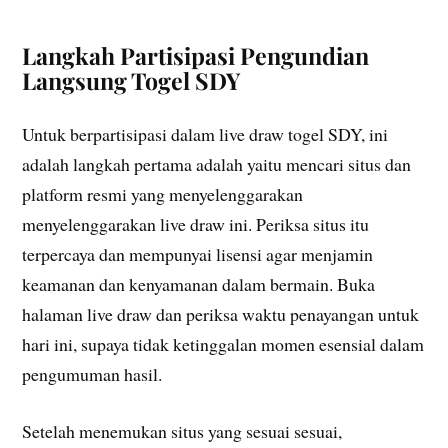
Langkah Partisipasi Pengundian
Langsung Togel SDY
Untuk berpartisipasi dalam live draw togel SDY, ini
adalah langkah pertama adalah yaitu mencari situs dan
platform resmi yang menyelenggarakan
menyelenggarakan live draw ini. Periksa situs itu
terpercaya dan mempunyai lisensi agar menjamin
keamanan dan kenyamanan dalam bermain. Buka
halaman live draw dan periksa waktu penayangan untuk
hari ini, supaya tidak ketinggalan momen esensial dalam
pengumuman hasil.
Setelah menemukan situs yang sesuai sesuai,