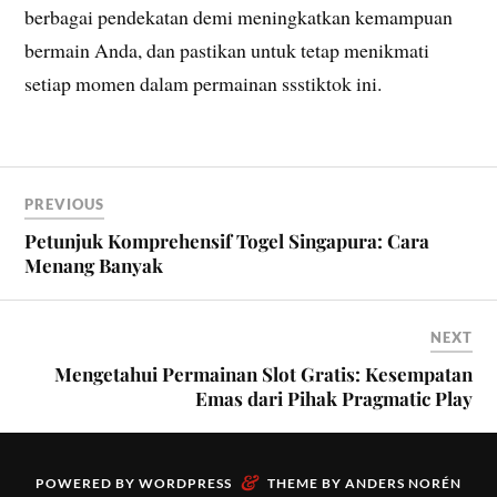
berbagai pendekatan demi meningkatkan kemampuan
bermain Anda, dan pastikan untuk tetap menikmati
setiap momen dalam permainan ssstiktok ini.
PREVIOUS
Petunjuk Komprehensif Togel Singapura: Cara
Menang Banyak
NEXT
Mengetahui Permainan Slot Gratis: Kesempatan
Emas dari Pihak Pragmatic Play
&
POWERED BY
WORDPRESS
THEME BY
ANDERS NORÉN