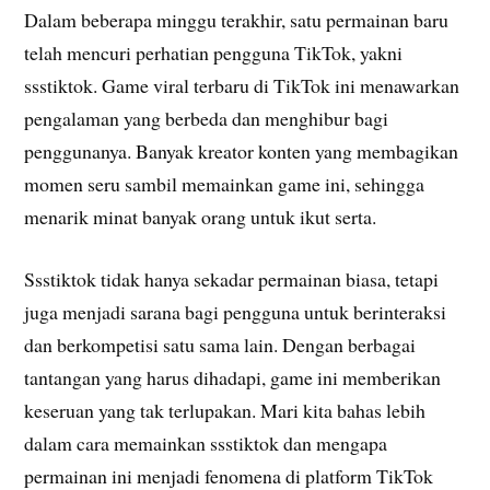
Dalam beberapa minggu terakhir, satu permainan baru
telah mencuri perhatian pengguna TikTok, yakni
ssstiktok. Game viral terbaru di TikTok ini menawarkan
pengalaman yang berbeda dan menghibur bagi
penggunanya. Banyak kreator konten yang membagikan
momen seru sambil memainkan game ini, sehingga
menarik minat banyak orang untuk ikut serta.
Ssstiktok tidak hanya sekadar permainan biasa, tetapi
juga menjadi sarana bagi pengguna untuk berinteraksi
dan berkompetisi satu sama lain. Dengan berbagai
tantangan yang harus dihadapi, game ini memberikan
keseruan yang tak terlupakan. Mari kita bahas lebih
dalam cara memainkan ssstiktok dan mengapa
permainan ini menjadi fenomena di platform TikTok