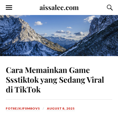
aissalee.com
Cara Memainkan Game
Ssstiktok yang Sedang Viral
di TikTok
FOT8EJXJF0M8OV5
AUGUST 8, 2025