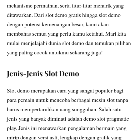
mekanisme permainan, serta fitur-fitur menarik yang
ditawarkan. Dari slot demo gratis hingga slot demo
dengan potensi kemenangan besar, kami akan
membahas semua yang perlu kamu ketahui. Mari kita
mulai menjelajahi dunia slot demo dan temukan pilihan
yang paling cocok untukmu sekarang juga!
Jenis-Jenis Slot Demo
Slot demo merupakan cara yang sangat populer bagi
para pemain untuk mencoba berbagai mesin slot tanpa
harus mempertaruhkan uang sungguhan. Salah satu
jenis yang banyak diminati adalah demo slot pragmatic
play. Jenis ini menawarkan pengalaman bermain yang
mirip dengan versi asli, lengkap dengan grafik yang