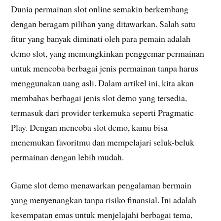
Dunia permainan slot online semakin berkembang
dengan beragam pilihan yang ditawarkan. Salah satu
fitur yang banyak diminati oleh para pemain adalah
demo slot, yang memungkinkan penggemar permainan
untuk mencoba berbagai jenis permainan tanpa harus
menggunakan uang asli. Dalam artikel ini, kita akan
membahas berbagai jenis slot demo yang tersedia,
termasuk dari provider terkemuka seperti Pragmatic
Play. Dengan mencoba slot demo, kamu bisa
menemukan favoritmu dan mempelajari seluk-beluk
permainan dengan lebih mudah.
Game slot demo menawarkan pengalaman bermain
yang menyenangkan tanpa risiko finansial. Ini adalah
kesempatan emas untuk menjelajahi berbagai tema,