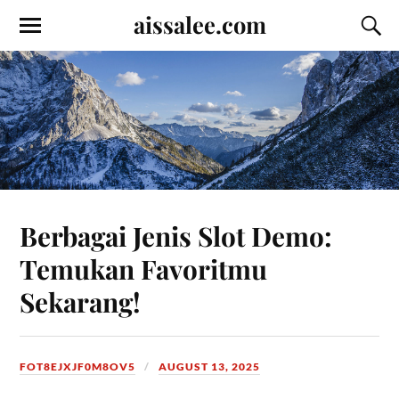
aissalee.com
Berbagai Jenis Slot Demo:
Temukan Favoritmu
Sekarang!
FOT8EJXJF0M8OV5
AUGUST 13, 2025