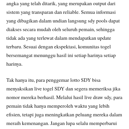
angka yang telah ditarik, yang merupakan output dari
sistem yang transparan dan reliable. Semua informasi
yang dibagikan dalam undian langsung sdy pools dapat
diakses secara mudah oleh seluruh pemain, sehingga
tidak ada yang terlewat dalam mendapatkan update
terbaru. Sesuai dengan ekspektasi, komunitas togel
bersemangat menunggu hasil ini setiap harinya setiap
harinya.
Tak hanya itu, para penggemar lotto SDY bisa
menyaksikan live togel SDY dan segera memeriksa jika
nomor mereka berhasil. Melalui hasil live draw sdy, para
pemain tidak hanya memperoleh waktu yang lebih
efisien, tetapi juga meningkatkan peluang mereka dalam
meraih kemenangan. Jangan lupa selalu memperbarui