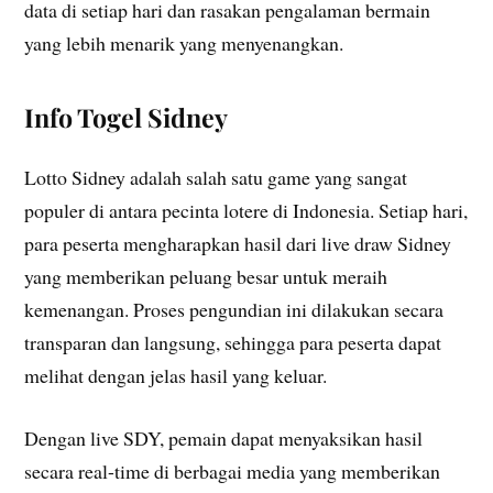
data di setiap hari dan rasakan pengalaman bermain
yang lebih menarik yang menyenangkan.
Info Togel Sidney
Lotto Sidney adalah salah satu game yang sangat
populer di antara pecinta lotere di Indonesia. Setiap hari,
para peserta mengharapkan hasil dari live draw Sidney
yang memberikan peluang besar untuk meraih
kemenangan. Proses pengundian ini dilakukan secara
transparan dan langsung, sehingga para peserta dapat
melihat dengan jelas hasil yang keluar.
Dengan live SDY, pemain dapat menyaksikan hasil
secara real-time di berbagai media yang memberikan