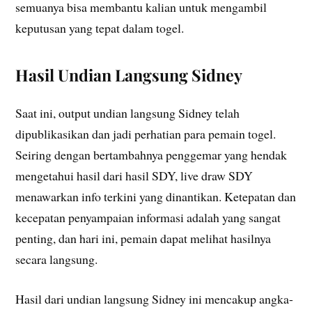
semuanya bisa membantu kalian untuk mengambil
keputusan yang tepat dalam togel.
Hasil Undian Langsung Sidney
Saat ini, output undian langsung Sidney telah
dipublikasikan dan jadi perhatian para pemain togel.
Seiring dengan bertambahnya penggemar yang hendak
mengetahui hasil dari hasil SDY, live draw SDY
menawarkan info terkini yang dinantikan. Ketepatan dan
kecepatan penyampaian informasi adalah yang sangat
penting, dan hari ini, pemain dapat melihat hasilnya
secara langsung.
Hasil dari undian langsung Sidney ini mencakup angka-