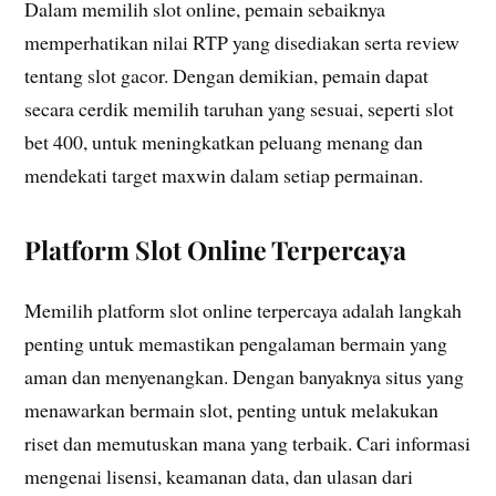
Dalam memilih slot online, pemain sebaiknya
memperhatikan nilai RTP yang disediakan serta review
tentang slot gacor. Dengan demikian, pemain dapat
secara cerdik memilih taruhan yang sesuai, seperti slot
bet 400, untuk meningkatkan peluang menang dan
mendekati target maxwin dalam setiap permainan.
Platform Slot Online Terpercaya
Memilih platform slot online terpercaya adalah langkah
penting untuk memastikan pengalaman bermain yang
aman dan menyenangkan. Dengan banyaknya situs yang
menawarkan bermain slot, penting untuk melakukan
riset dan memutuskan mana yang terbaik. Cari informasi
mengenai lisensi, keamanan data, dan ulasan dari