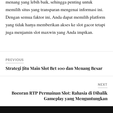
menang yang lebih baik, sehingga penting untuk
memilih situs yang transparan mengenai informasi ini.
Dengan semua faktor ini, Anda dapat memilih platform
yang tidak hanya memberikan akses ke slot gacor tetapi
juga menjamin slot maxwin yang Anda impikan.
PREVIOUS
Strategi Jitu Main Slot Bet 100 dan Menang Besar
NEXT
Bocoran RTP Permainan Slot: Rahasia di Dibalik
Gameplay yang Menguntungkan