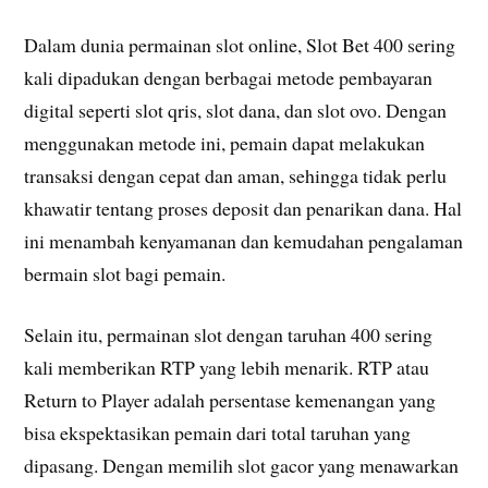
Dalam dunia permainan slot online, Slot Bet 400 sering
kali dipadukan dengan berbagai metode pembayaran
digital seperti slot qris, slot dana, dan slot ovo. Dengan
menggunakan metode ini, pemain dapat melakukan
transaksi dengan cepat dan aman, sehingga tidak perlu
khawatir tentang proses deposit dan penarikan dana. Hal
ini menambah kenyamanan dan kemudahan pengalaman
bermain slot bagi pemain.
Selain itu, permainan slot dengan taruhan 400 sering
kali memberikan RTP yang lebih menarik. RTP atau
Return to Player adalah persentase kemenangan yang
bisa ekspektasikan pemain dari total taruhan yang
dipasang. Dengan memilih slot gacor yang menawarkan