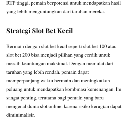
RTP tinggi, pemain berpotensi untuk mendapatkan hasil
yang lebih menguntungkan dari taruhan mereka.
Strategi Slot Bet Kecil
Bermain dengan slot bet kecil seperti slot bet 100 atau
slot bet 200 bisa menjadi pilihan yang cerdik untuk
meraih keuntungan maksimal. Dengan memulai dari
taruhan yang lebih rendah, pemain dapat
memperpanjang waktu bermain dan meningkatkan
peluang untuk mendapatkan kombinasi kemenangan. Ini
sangat penting, terutama bagi pemain yang baru
mengenal dunia slot online, karena risiko kerugian dapat
diminimalisir.