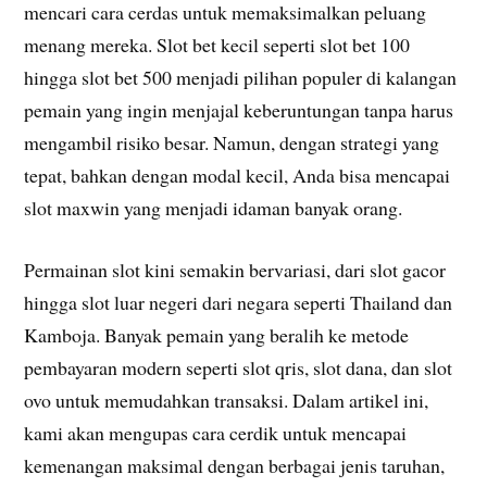
mencari cara cerdas untuk memaksimalkan peluang
menang mereka. Slot bet kecil seperti slot bet 100
hingga slot bet 500 menjadi pilihan populer di kalangan
pemain yang ingin menjajal keberuntungan tanpa harus
mengambil risiko besar. Namun, dengan strategi yang
tepat, bahkan dengan modal kecil, Anda bisa mencapai
slot maxwin yang menjadi idaman banyak orang.
Permainan slot kini semakin bervariasi, dari slot gacor
hingga slot luar negeri dari negara seperti Thailand dan
Kamboja. Banyak pemain yang beralih ke metode
pembayaran modern seperti slot qris, slot dana, dan slot
ovo untuk memudahkan transaksi. Dalam artikel ini,
kami akan mengupas cara cerdik untuk mencapai
kemenangan maksimal dengan berbagai jenis taruhan,