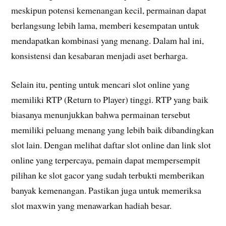
meskipun potensi kemenangan kecil, permainan dapat
berlangsung lebih lama, memberi kesempatan untuk
mendapatkan kombinasi yang menang. Dalam hal ini,
konsistensi dan kesabaran menjadi aset berharga.
Selain itu, penting untuk mencari slot online yang
memiliki RTP (Return to Player) tinggi. RTP yang baik
biasanya menunjukkan bahwa permainan tersebut
memiliki peluang menang yang lebih baik dibandingkan
slot lain. Dengan melihat daftar slot online dan link slot
online yang terpercaya, pemain dapat mempersempit
pilihan ke slot gacor yang sudah terbukti memberikan
banyak kemenangan. Pastikan juga untuk memeriksa
slot maxwin yang menawarkan hadiah besar.