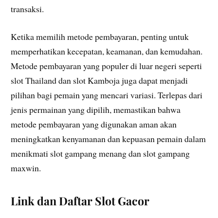
transaksi.
Ketika memilih metode pembayaran, penting untuk
memperhatikan kecepatan, keamanan, dan kemudahan.
Metode pembayaran yang populer di luar negeri seperti
slot Thailand dan slot Kamboja juga dapat menjadi
pilihan bagi pemain yang mencari variasi. Terlepas dari
jenis permainan yang dipilih, memastikan bahwa
metode pembayaran yang digunakan aman akan
meningkatkan kenyamanan dan kepuasan pemain dalam
menikmati slot gampang menang dan slot gampang
maxwin.
Link dan Daftar Slot Gacor