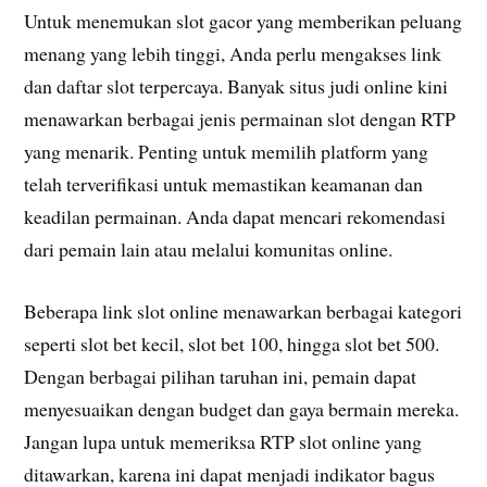
Untuk menemukan slot gacor yang memberikan peluang
menang yang lebih tinggi, Anda perlu mengakses link
dan daftar slot terpercaya. Banyak situs judi online kini
menawarkan berbagai jenis permainan slot dengan RTP
yang menarik. Penting untuk memilih platform yang
telah terverifikasi untuk memastikan keamanan dan
keadilan permainan. Anda dapat mencari rekomendasi
dari pemain lain atau melalui komunitas online.
Beberapa link slot online menawarkan berbagai kategori
seperti slot bet kecil, slot bet 100, hingga slot bet 500.
Dengan berbagai pilihan taruhan ini, pemain dapat
menyesuaikan dengan budget dan gaya bermain mereka.
Jangan lupa untuk memeriksa RTP slot online yang
ditawarkan, karena ini dapat menjadi indikator bagus