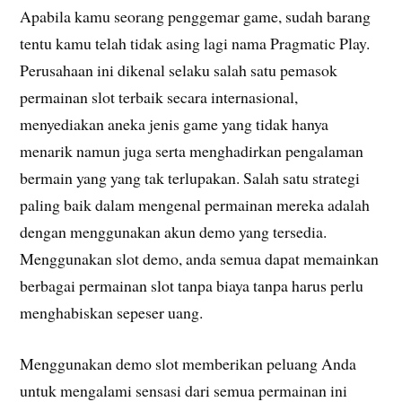
Apabila kamu seorang penggemar game, sudah barang
tentu kamu telah tidak asing lagi nama Pragmatic Play.
Perusahaan ini dikenal selaku salah satu pemasok
permainan slot terbaik secara internasional,
menyediakan aneka jenis game yang tidak hanya
menarik namun juga serta menghadirkan pengalaman
bermain yang yang tak terlupakan. Salah satu strategi
paling baik dalam mengenal permainan mereka adalah
dengan menggunakan akun demo yang tersedia.
Menggunakan slot demo, anda semua dapat memainkan
berbagai permainan slot tanpa biaya tanpa harus perlu
menghabiskan sepeser uang.
Menggunakan demo slot memberikan peluang Anda
untuk mengalami sensasi dari semua permainan ini