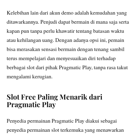
Kelebihan lain dari akun demo adalah kemudahan yang
ditawarkannya. Penjudi dapat bermain di mana saja serta
kapan pun tanpa perlu khawatir tentang batasan waktu
atau kehilangan uang. Dengan adanya opsi ini, pemain
bisa merasakan sensasi bermain dengan tenang sambil
terus mempelajari dan menyesuaikan diri terhadap
berbagai slot dari pihak Pragmatic Play, tanpa rasa takut
mengalami kerugian.
Slot Free Paling Menarik dari
Pragmatic Play
Penyedia permainan Pragmatic Play diakui sebagai
penyedia permainan slot terkemuka yang menawarkan