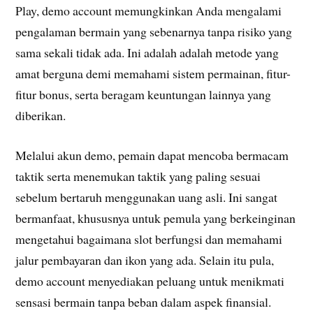
Play, demo account memungkinkan Anda mengalami
pengalaman bermain yang sebenarnya tanpa risiko yang
sama sekali tidak ada. Ini adalah adalah metode yang
amat berguna demi memahami sistem permainan, fitur-
fitur bonus, serta beragam keuntungan lainnya yang
diberikan.
Melalui akun demo, pemain dapat mencoba bermacam
taktik serta menemukan taktik yang paling sesuai
sebelum bertaruh menggunakan uang asli. Ini sangat
bermanfaat, khususnya untuk pemula yang berkeinginan
mengetahui bagaimana slot berfungsi dan memahami
jalur pembayaran dan ikon yang ada. Selain itu pula,
demo account menyediakan peluang untuk menikmati
sensasi bermain tanpa beban dalam aspek finansial.