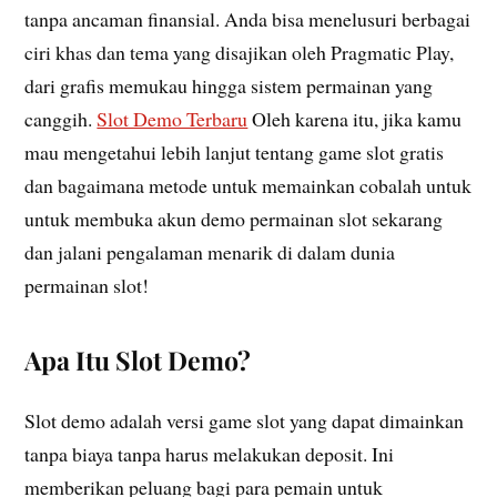
tanpa ancaman finansial. Anda bisa menelusuri berbagai
ciri khas dan tema yang disajikan oleh Pragmatic Play,
dari grafis memukau hingga sistem permainan yang
canggih.
Slot Demo Terbaru
Oleh karena itu, jika kamu
mau mengetahui lebih lanjut tentang game slot gratis
dan bagaimana metode untuk memainkan cobalah untuk
untuk membuka akun demo permainan slot sekarang
dan jalani pengalaman menarik di dalam dunia
permainan slot!
Apa Itu Slot Demo?
Slot demo adalah versi game slot yang dapat dimainkan
tanpa biaya tanpa harus melakukan deposit. Ini
memberikan peluang bagi para pemain untuk