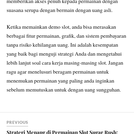
memberikan akses penuh kepada permainan dengan
suasana serupa dengan bermain dengan uang asli.
Ketika memainkan demo slot, anda bisa merasakan
berbagai fitur permainan, grafik, dan sistem pembayaran
tanpa risiko kehilangan uang. Ini adalah kesempatan
yang baik bagi menguji strategi Anda dan mengetahui
lebih lanjut soal cara kerja masing-masing slot. Jangan
ragu agar menelusuri beragam permainan untuk
menemukan permainan yang paling anda inginkan
sebelum memutuskan untuk dengan uang sungguhan.
PREVIOUS
Strategi Menang di Permainan Slot Sugar Rush: