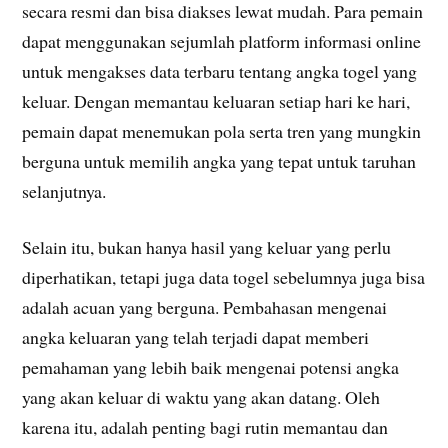
secara resmi dan bisa diakses lewat mudah. Para pemain
dapat menggunakan sejumlah platform informasi online
untuk mengakses data terbaru tentang angka togel yang
keluar. Dengan memantau keluaran setiap hari ke hari,
pemain dapat menemukan pola serta tren yang mungkin
berguna untuk memilih angka yang tepat untuk taruhan
selanjutnya.
Selain itu, bukan hanya hasil yang keluar yang perlu
diperhatikan, tetapi juga data togel sebelumnya juga bisa
adalah acuan yang berguna. Pembahasan mengenai
angka keluaran yang telah terjadi dapat memberi
pemahaman yang lebih baik mengenai potensi angka
yang akan keluar di waktu yang akan datang. Oleh
karena itu, adalah penting bagi rutin memantau dan