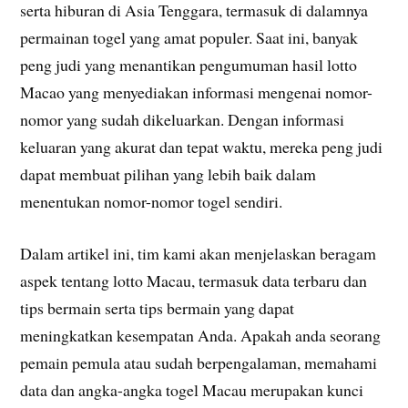
serta hiburan di Asia Tenggara, termasuk di dalamnya
permainan togel yang amat populer. Saat ini, banyak
peng judi yang menantikan pengumuman hasil lotto
Macao yang menyediakan informasi mengenai nomor-
nomor yang sudah dikeluarkan. Dengan informasi
keluaran yang akurat dan tepat waktu, mereka peng judi
dapat membuat pilihan yang lebih baik dalam
menentukan nomor-nomor togel sendiri.
Dalam artikel ini, tim kami akan menjelaskan beragam
aspek tentang lotto Macau, termasuk data terbaru dan
tips bermain serta tips bermain yang dapat
meningkatkan kesempatan Anda. Apakah anda seorang
pemain pemula atau sudah berpengalaman, memahami
data dan angka-angka togel Macau merupakan kunci