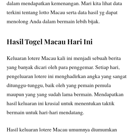
dalam mendapatkan kemenangan. Mari kita lihat data
terkini tentang lotto Macau serta data hasil yg dapat
menolong Anda dalam bermain lebih bijak.
Hasil Togel Macau Hari Ini
Keluaran lotere Macau kali ini menjadi sebuah berita
yang banyak dicari oleh para penggemar. Setiap hari,
pengeluaran lotere ini menghadirkan angka yang sangat
ditunggu-tunggu, baik oleh yang pemain pemula
maupun yang yang sudah lama bermain. Mendapatkan
hasil keluaran ini krusial untuk menentukan taktik
bermain untuk hari-hari mendatang.
Hasil keluaran lotere Macau umumnya diumumkan