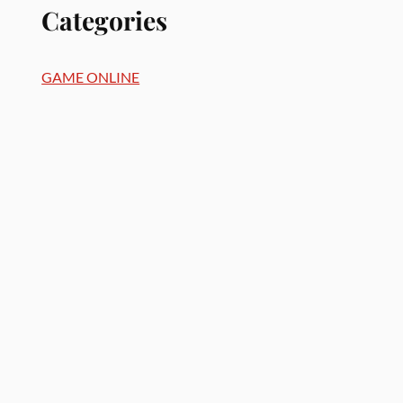
Categories
GAME ONLINE