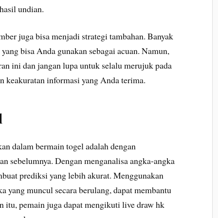
hasil undian.
mber juga bisa menjadi strategi tambahan. Banyak
 yang bisa Anda gunakan sebagai acuan. Namun,
an ini dan jangan lupa untuk selalu merujuk pada
 keakuratan informasi yang Anda terima.
l
akan dalam bermain togel adalah dengan
ran sebelumnya. Dengan menganalisa angka-angka
mbuat prediksi yang lebih akurat. Menggunakan
angka yang muncul secara berulang, dapat membantu
 itu, pemain juga dapat mengikuti live draw hk