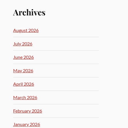
Archives
August 2026
July 2026
June 2026
May 2026
April 2026
March 2026
February 2026
January 2026