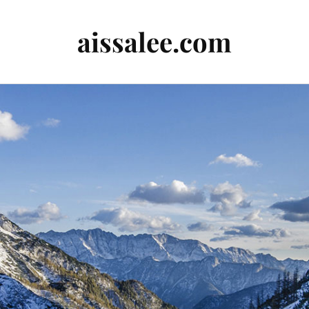
aissalee.com