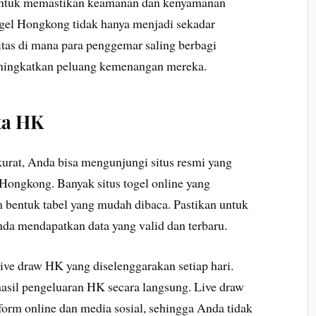
a untuk memastikan keamanan dan kenyamanan
ogel Hongkong tidak hanya menjadi sekadar
itas di mana para penggemar saling berbagi
eningkatkan peluang kemenangan mereka.
ta HK
rat, Anda bisa mengunjungi situs resmi yang
Hongkong. Banyak situs togel online yang
bentuk tabel yang mudah dibaca. Pastikan untuk
nda mendapatkan data yang valid dan terbaru.
live draw HK yang diselenggarakan setiap hari.
 hasil pengeluaran HK secara langsung. Live draw
tform online dan media sosial, sehingga Anda tidak