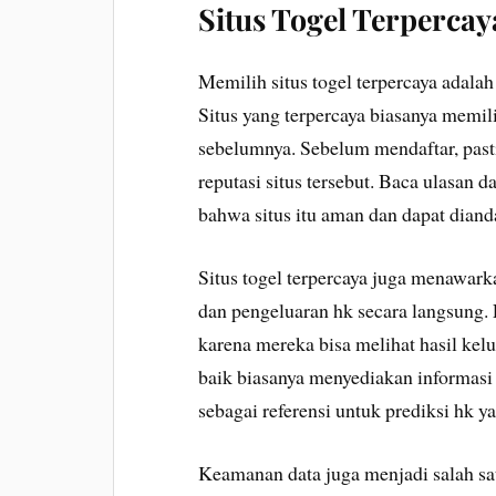
Situs Togel Terpercay
Memilih situs togel terpercaya adalah
Situs yang terpercaya biasanya memili
sebelumnya. Sebelum mendaftar, pas
reputasi situs tersebut. Baca ulasan 
bahwa situs itu aman dan dapat dian
Situs togel terpercaya juga menawark
dan pengeluaran hk secara langsung
karena mereka bisa melihat hasil kelua
baik biasanya menyediakan informasi 
sebagai referensi untuk prediksi hk ya
Keamanan data juga menjadi salah sat