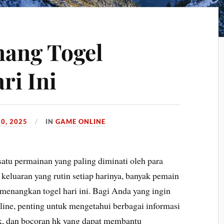
nang Togel
ri Ini
30, 2025
IN
GAME ONLINE
atu permainan yang paling diminati oleh para
keluaran yang rutin setiap harinya, banyak pemain
emenangkan togel hari ini. Bagi Anda yang ingin
ine, penting untuk mengetahui berbagai informasi
 hk, dan bocoran hk yang dapat membantu