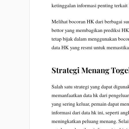
ketinggalan informasi penting terkait 
Melihat bocoran HK dari berbagai su
bettor yang membagikan prediksi HK
tetap bijak dalam menggunakan bocor
data HK yang resmi untuk memastikan
Strategi Menang Toge
Salah satu strategi yang dapat digun
memanfaatkan data hk dari pengelua
yang sering keluar, pemain dapat me
informasi dari data hk ini, seperti 
meningkatkan peluang menang. Selain