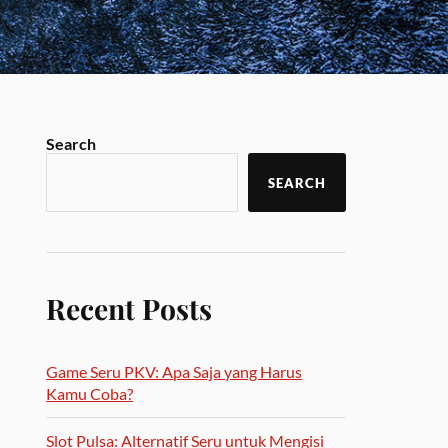
Search
SEARCH
Recent Posts
Game Seru PKV: Apa Saja yang Harus
Kamu Coba?
Slot Pulsa: Alternatif Seru untuk Mengisi