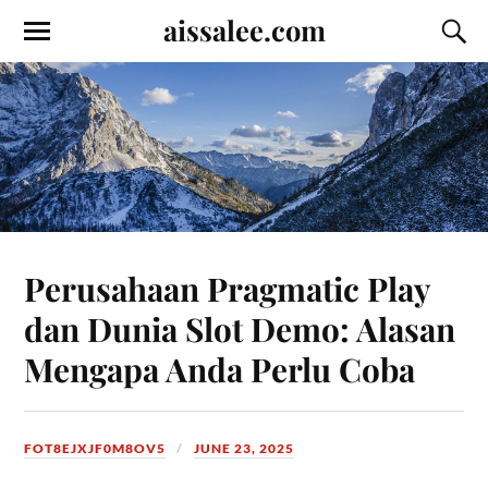
aissalee.com
Perusahaan Pragmatic Play
dan Dunia Slot Demo: Alasan
Mengapa Anda Perlu Coba
FOT8EJXJF0M8OV5
JUNE 23, 2025