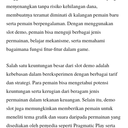
menyenangkan tanpa risiko kehilangan dana,
membuatnya teramat diminati di kalangan pemain baru
serta pemain berpengalaman. Dengan menggunakan
slot demo, pemain bisa menguji berbagai jenis
permainan, belajar mekanisme, serta memahami
bagaimana fungsi fitur-fitur dalam game.
Salah satu keuntungan besar dari slot demo adalah
kebebasan dalam bereksperimen dengan berbagai tarif
dan strategi. Para pemain bisa mengetahui potensi
keuntungan serta kerugian dari beragam jenis
permainan dalam tekanan keuangan. Selain itu, demo
slot juga memungkinkan memberikan pemain untuk
meneliti tema grafik dan suara daripada permainan yang
disediakan oleh penyedia seperti Pragmatic Play serta