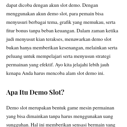
dapat dicoba dengan akun slot demo. Dengan
menggunakan akun demo slot, para pemain bisa
menyusuri berbagai tema, grafik yang memukau, serta
fitur bonus tanpa beban keuangan. Dalam zaman ketika
judi menyusut kian terakses, menawarkan demo slot
bukan hanya memberikan kesenangan, melainkan serta
peluang untuk mempelajari serta menyusun strategi
permainan yang efektif. Ayo kita jelajahi lebih jauh
kenapa Anda harus mencoba alam slot demo ini.
Apa Itu Demo Slot?
Demo slot merupakan bentuk game mesin permainan
yang bisa dimainkan tanpa harus menggunakan uang
sungguhan. Hal ini memberikan sensasi bermain yang