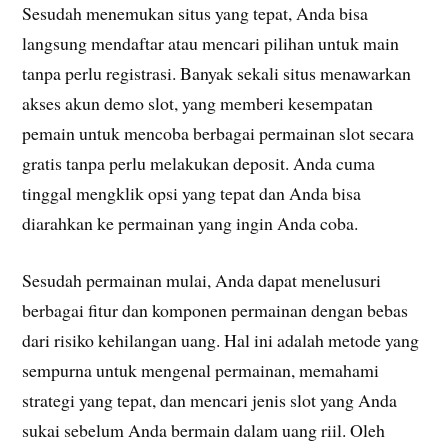
Sesudah menemukan situs yang tepat, Anda bisa
langsung mendaftar atau mencari pilihan untuk main
tanpa perlu registrasi. Banyak sekali situs menawarkan
akses akun demo slot, yang memberi kesempatan
pemain untuk mencoba berbagai permainan slot secara
gratis tanpa perlu melakukan deposit. Anda cuma
tinggal mengklik opsi yang tepat dan Anda bisa
diarahkan ke permainan yang ingin Anda coba.
Sesudah permainan mulai, Anda dapat menelusuri
berbagai fitur dan komponen permainan dengan bebas
dari risiko kehilangan uang. Hal ini adalah metode yang
sempurna untuk mengenal permainan, memahami
strategi yang tepat, dan mencari jenis slot yang Anda
sukai sebelum Anda bermain dalam uang riil. Oleh