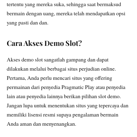
tertentu yang mereka suka, sehingga saat bermaksud
bermain dengan uang, mereka telah mendapatkan opsi
yang pasti dan dan.
Cara Akses Demo Slot?
Akses demo slot sangatlah gampang dan dapat
dilakukan melalui berbagai situs perjudian online.
Pertama, Anda perlu mencari situs yang offering
permainan dari penyedia Pragmatic Play atau penyedia
lain atau penyedia lainnya berikan pilihan slot demo.
Jangan lupa untuk menentukan situs yang tepercaya dan
memiliki lisensi resmi supaya pengalaman bermain
Anda aman dan menyenangkan.