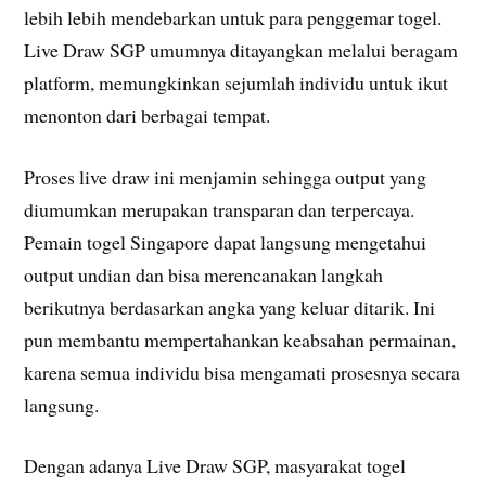
lebih lebih mendebarkan untuk para penggemar togel.
Live Draw SGP umumnya ditayangkan melalui beragam
platform, memungkinkan sejumlah individu untuk ikut
menonton dari berbagai tempat.
Proses live draw ini menjamin sehingga output yang
diumumkan merupakan transparan dan terpercaya.
Pemain togel Singapore dapat langsung mengetahui
output undian dan bisa merencanakan langkah
berikutnya berdasarkan angka yang keluar ditarik. Ini
pun membantu mempertahankan keabsahan permainan,
karena semua individu bisa mengamati prosesnya secara
langsung.
Dengan adanya Live Draw SGP, masyarakat togel