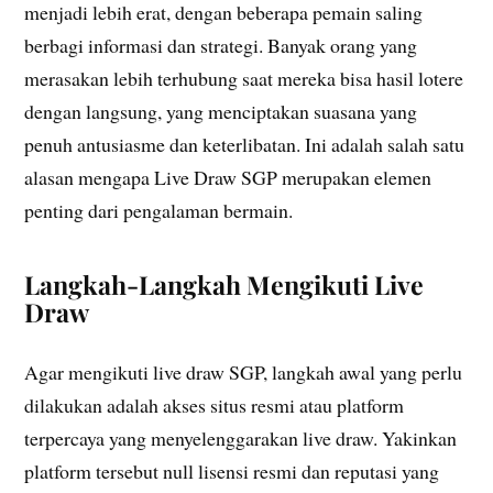
menjadi lebih erat, dengan beberapa pemain saling
berbagi informasi dan strategi. Banyak orang yang
merasakan lebih terhubung saat mereka bisa hasil lotere
dengan langsung, yang menciptakan suasana yang
penuh antusiasme dan keterlibatan. Ini adalah salah satu
alasan mengapa Live Draw SGP merupakan elemen
penting dari pengalaman bermain.
Langkah-Langkah Mengikuti Live
Draw
Agar mengikuti live draw SGP, langkah awal yang perlu
dilakukan adalah akses situs resmi atau platform
terpercaya yang menyelenggarakan live draw. Yakinkan
platform tersebut null lisensi resmi dan reputasi yang