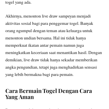
togel yang ada.
Akhirnya, menonton live draw sampeyan menjadi
aktivitas sosial bagi para penggemar togel. Banyak
orang ngumpul dengan teman atau keluarga untuk
menonton undian bersama. Hal ini tidak hanya
memperkuat ikatan antar pemain namun juga
meningkatkan keceriaan saat menantikan hasil. Dengan
demikian, live draw tidak hanya sekadar memberikan
angka pengundian, tetapi juga menghadirkan sensasi
yang lebih bermakna bagi para pemain.
Cara Bermain Togel Dengan Cara
Yang Aman