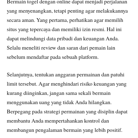
Bermain togel dengan online dapat menjadi perjalanan
yang menyenangkan, tetapi penting agar melakukannya
secara aman. Yang pertama, perhatikan agar memilih
situs yang tepercaya dan memiliki izin resmi. Hal ini
dapat melindungi data pribadi dan keuangan Anda.
Selalu meneliti review dan saran dari pemain lain
sebelum mendaftar pada sebuah platform.
Selanjutnya, tentukan anggaran permainan dan patuhi
limit tersebut. Agar menghindari risiko keuangan yang
kurang diinginkan, jangan sama sekali bermain
menggunakan uang yang tidak Anda hilangkan.
Berpegang pada strategi permainan yang disiplin dapat
membantu Anda mempertahankan kontrol dan
membangun pengalaman bermain yang lebih positif.