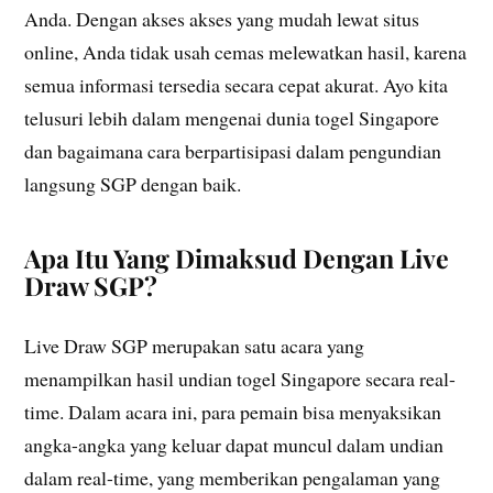
Anda. Dengan akses akses yang mudah lewat situs
online, Anda tidak usah cemas melewatkan hasil, karena
semua informasi tersedia secara cepat akurat. Ayo kita
telusuri lebih dalam mengenai dunia togel Singapore
dan bagaimana cara berpartisipasi dalam pengundian
langsung SGP dengan baik.
Apa Itu Yang Dimaksud Dengan Live
Draw SGP?
Live Draw SGP merupakan satu acara yang
menampilkan hasil undian togel Singapore secara real-
time. Dalam acara ini, para pemain bisa menyaksikan
angka-angka yang keluar dapat muncul dalam undian
dalam real-time, yang memberikan pengalaman yang