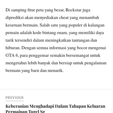
Di samping fitur peta yang besar, Rockstar juga
diprediksi akan menyediakan cheat yang menambah
keseruan bermain. Salah satu yang populer di kalangan
pemain adalah kode bintang enam, yang memiliki daya
tarik tersendiri dalam meningkatkan tantangan dan
hiburan. Dengan semua informasi yang bocor mengenai
GTA 6, para penggemar semakin bersemangat untuk
mengetahui lebih banyak dan bersiap untuk pengalaman
bermain yang baru dan menarik.
PREVIOUS
Keberanian Menghadapi Dalam Tahapan Keluaran
Permainan Togel Sg