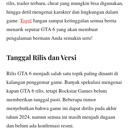
rilis, trailer terbaru, cheat yang mungkin bisa digunakan,
hingga detil mengenai karakter dan lingkungan dalam
game.
Togel
Jangan sampai ketinggalan semua berita
menarik seputar GTA 6 yang akan membuat
pengalaman bermain Anda semakin seru!
Tanggal Rilis dan Versi
Rilis GTA 6 menjadi salah satu topik paling dinanti di
kalangan penggemar game. Banyak spekulasi mengenai
kapan GTA 6 rilis, tetapi Rockstar Games belum
memberikan tanggal pasti. Beberapa rumor
menyebutkan bahwa game ini dapat dirilis pada akhir
tahun 2024, namun semua ini masih menjadi dugaan
dan belum ada konfirmasi resmi.