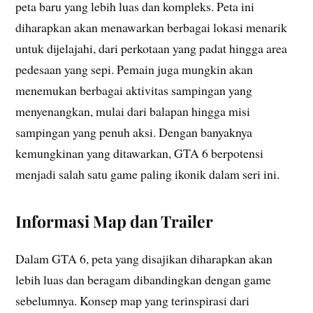
peta baru yang lebih luas dan kompleks. Peta ini
diharapkan akan menawarkan berbagai lokasi menarik
untuk dijelajahi, dari perkotaan yang padat hingga area
pedesaan yang sepi. Pemain juga mungkin akan
menemukan berbagai aktivitas sampingan yang
menyenangkan, mulai dari balapan hingga misi
sampingan yang penuh aksi. Dengan banyaknya
kemungkinan yang ditawarkan, GTA 6 berpotensi
menjadi salah satu game paling ikonik dalam seri ini.
Informasi Map dan Trailer
Dalam GTA 6, peta yang disajikan diharapkan akan
lebih luas dan beragam dibandingkan dengan game
sebelumnya. Konsep map yang terinspirasi dari