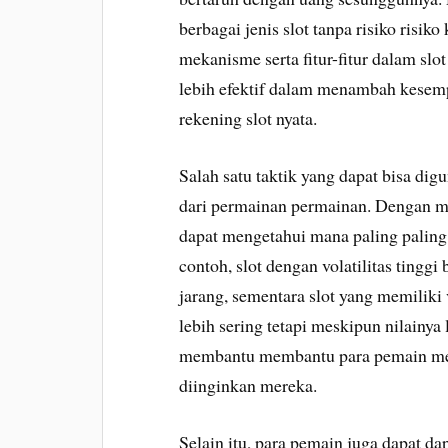
berbagai jenis slot tanpa risiko ris
mekanisme serta fitur-fitur dalam sl
lebih efektif dalam menambah kesemp
rekening slot nyata.
Salah satu taktik yang dapat bisa digu
dari permainan permainan. Dengan me
dapat mengetahui mana paling paling
contoh, slot dengan volatilitas tin
jarang, sementara slot yang memiliki
lebih sering tetapi meskipun nilainya 
membantu membantu para pemain mem
diinginkan mereka.
Selain itu, para pemain juga dapat 