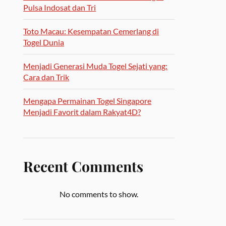
Pulsa Indosat dan Tri
Toto Macau: Kesempatan Cemerlang di
Togel Dunia
Menjadi Generasi Muda Togel Sejati yang:
Cara dan Trik
Mengapa Permainan Togel Singapore
Menjadi Favorit dalam Rakyat4D?
Recent Comments
No comments to show.