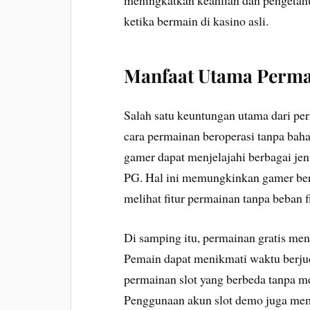
meningkatkan keahlian dan pengetahu
ketika bermain di kasino asli.
Manfaat Utama Perm
Salah satu keuntungan utama dari p
cara permainan beroperasi tanpa bah
gamer dapat menjelajahi berbagai jeni
PG. Hal ini memungkinkan gamer ber
melihat fitur permainan tanpa beban f
Di samping itu, permainan gratis me
Pemain dapat menikmati waktu berju
permainan slot yang berbeda tanpa mer
Penggunaan akun slot demo juga m