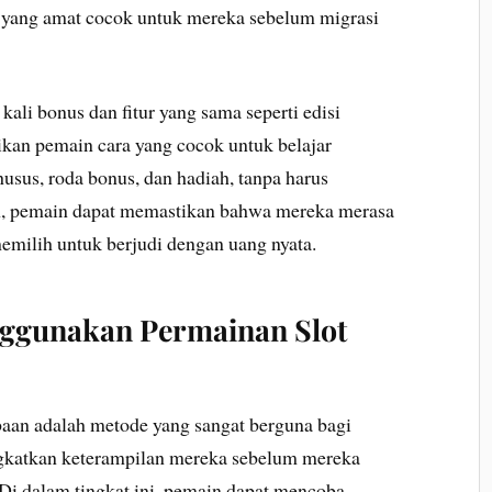
 yang amat cocok untuk mereka sebelum migrasi
ali bonus dan fitur yang sama seperti edisi
kan pemain cara yang cocok untuk belajar
husus, roda bonus, dan hadiah, tanpa harus
, pemain dapat memastikan bahwa mereka merasa
memilih untuk berjudi dengan uang nyata.
nggunakan Permainan Slot
aan adalah metode yang sangat berguna bagi
katkan keterampilan mereka sebelum mereka
Di dalam tingkat ini, pemain dapat mencoba