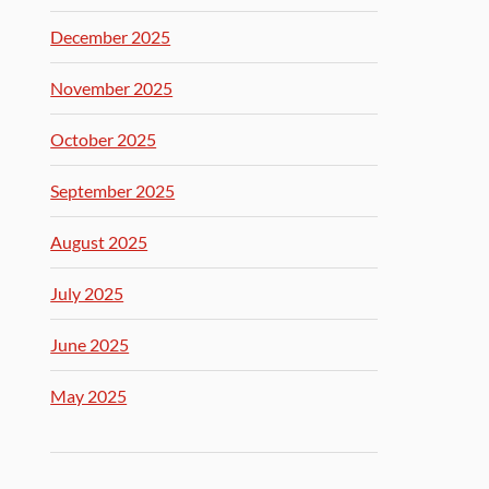
December 2025
November 2025
October 2025
September 2025
August 2025
July 2025
June 2025
May 2025