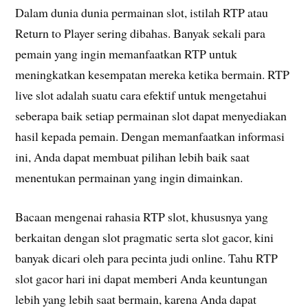
Dalam dunia dunia permainan slot, istilah RTP atau
Return to Player sering dibahas. Banyak sekali para
pemain yang ingin memanfaatkan RTP untuk
meningkatkan kesempatan mereka ketika bermain. RTP
live slot adalah suatu cara efektif untuk mengetahui
seberapa baik setiap permainan slot dapat menyediakan
hasil kepada pemain. Dengan memanfaatkan informasi
ini, Anda dapat membuat pilihan lebih baik saat
menentukan permainan yang ingin dimainkan.
Bacaan mengenai rahasia RTP slot, khususnya yang
berkaitan dengan slot pragmatic serta slot gacor, kini
banyak dicari oleh para pecinta judi online. Tahu RTP
slot gacor hari ini dapat memberi Anda keuntungan
lebih yang lebih saat bermain, karena Anda dapat