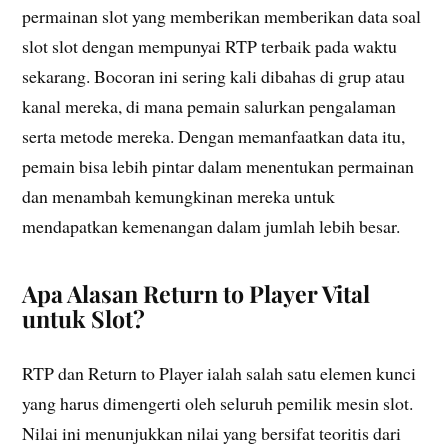
permainan slot yang memberikan memberikan data soal
slot slot dengan mempunyai RTP terbaik pada waktu
sekarang. Bocoran ini sering kali dibahas di grup atau
kanal mereka, di mana pemain salurkan pengalaman
serta metode mereka. Dengan memanfaatkan data itu,
pemain bisa lebih pintar dalam menentukan permainan
dan menambah kemungkinan mereka untuk
mendapatkan kemenangan dalam jumlah lebih besar.
Apa Alasan Return to Player Vital
untuk Slot?
RTP dan Return to Player ialah salah satu elemen kunci
yang harus dimengerti oleh seluruh pemilik mesin slot.
Nilai ini menunjukkan nilai yang bersifat teoritis dari