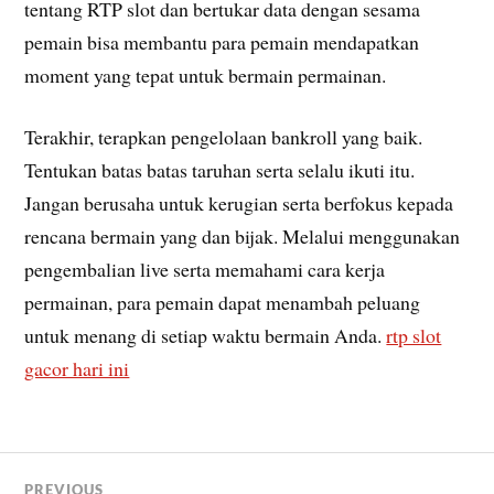
tentang RTP slot dan bertukar data dengan sesama
pemain bisa membantu para pemain mendapatkan
moment yang tepat untuk bermain permainan.
Terakhir, terapkan pengelolaan bankroll yang baik.
Tentukan batas batas taruhan serta selalu ikuti itu.
Jangan berusaha untuk kerugian serta berfokus kepada
rencana bermain yang dan bijak. Melalui menggunakan
pengembalian live serta memahami cara kerja
permainan, para pemain dapat menambah peluang
untuk menang di setiap waktu bermain Anda.
rtp slot
gacor hari ini
PREVIOUS