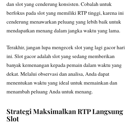
dan slot yang cenderung konsisten. Cobalah untuk
berfokus pada slot yang memiliki RTP tinggi, karena ini
cenderung menawarkan peluang yang lebih baik untuk
mendapatkan menang dalam jangka waktu yang lama.
Terakhir, jangan lupa mengecek slot yang lagi gacor hari
ini. Slot gacor adalah slot yang sedang memberikan
banyak kemenangan kepada pemain dalam waktu yang
dekat. Melalui observasi dan analisa, Anda dapat
menentukan waktu yang ideal untuk memainkan dan
menambah peluang Anda untuk menang.
Strategi Maksimalkan RTP Langsung
Slot