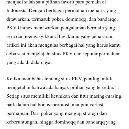
menjadi salah satu pilihan favorit para pemain di
Indonesia. Dengan berbagai permainan menarik yang
ditawarkan, termasuk poker, dominoqq, dan bandarqq,
PKV Games menawarkan pengalaman bermain yang
seru dan mengasyikkan. Bagi kamu yang penasaran,
artikel ini akan mengulas berbagai hal yang harus kamu
coba saat menjelajahi situs PKV dan seputar permainan
yang ada di dalamnya.
Ketika membahas tentang situs PKV, penting untuk
mengetahui bahwa ada banyak pilihan yang tersedia.
Setiap situs memiliki keunikan dan fitur masing-masing,
baik dalam hal bonus, promosi, maupun variasi
permainan. Dari poker yang menguji strategi dan
keberuntungan, hingga dominoqq dan bandarqq yang