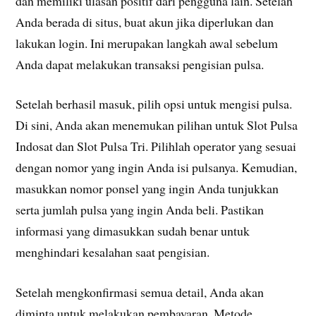
dan memiliki ulasan positif dari pengguna lain. Setelah
Anda berada di situs, buat akun jika diperlukan dan
lakukan login. Ini merupakan langkah awal sebelum
Anda dapat melakukan transaksi pengisian pulsa.
Setelah berhasil masuk, pilih opsi untuk mengisi pulsa.
Di sini, Anda akan menemukan pilihan untuk Slot Pulsa
Indosat dan Slot Pulsa Tri. Pilihlah operator yang sesuai
dengan nomor yang ingin Anda isi pulsanya. Kemudian,
masukkan nomor ponsel yang ingin Anda tunjukkan
serta jumlah pulsa yang ingin Anda beli. Pastikan
informasi yang dimasukkan sudah benar untuk
menghindari kesalahan saat pengisian.
Setelah mengkonfirmasi semua detail, Anda akan
diminta untuk melakukan pembayaran. Metode