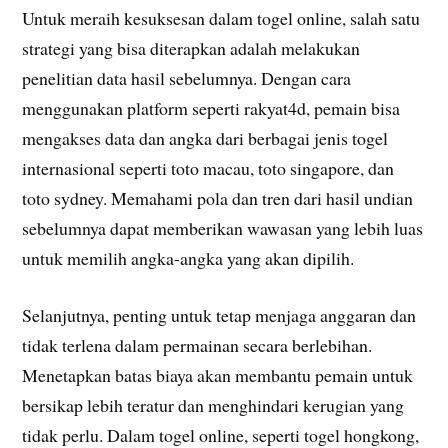
Untuk meraih kesuksesan dalam togel online, salah satu
strategi yang bisa diterapkan adalah melakukan
penelitian data hasil sebelumnya. Dengan cara
menggunakan platform seperti rakyat4d, pemain bisa
mengakses data dan angka dari berbagai jenis togel
internasional seperti toto macau, toto singapore, dan
toto sydney. Memahami pola dan tren dari hasil undian
sebelumnya dapat memberikan wawasan yang lebih luas
untuk memilih angka-angka yang akan dipilih.
Selanjutnya, penting untuk tetap menjaga anggaran dan
tidak terlena dalam permainan secara berlebihan.
Menetapkan batas biaya akan membantu pemain untuk
bersikap lebih teratur dan menghindari kerugian yang
tidak perlu. Dalam togel online, seperti togel hongkong,