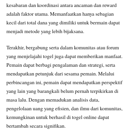
kesabaran dan koordinasi antara ancaman dan reward
adalah faktor utama. Memanfaatkan hanya sebagian
kecil dari total dana yang dimiliki untuk bermain dapat
menjadi metode yang lebih bijaksana.
Terakhir, bergabung serta dalam komunitas atau forum
yang menjelajahi togel juga dapat memberikan manfaat.
Pemain dapat berbagi pengalaman dan strategi, serta
mendapatkan petunjuk dari sesama pemain. Melalui
perbincangan ini, pemain dapat mendapatkan perspektif
yang lain yang barangkali belum pernah terpikirkan di
masa lalu. Dengan memadukan analisis data,
pengelolaan uang yang efisien, dan ilmu dari komunitas,
kemungkinan untuk berhasil di togel online dapat
bertambah secara signifikan.