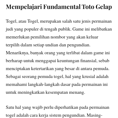
Mempelajari Fundamental Toto Gelap
Togel, atau Togel, merupakan salah satu jenis permainan
judi yang populer di tengah publik. Game ini melibatkan
memerlukan pemilihan nombor yang akan keluar
terpilih dalam setiap undian dan pengundian.
Menariknya, banyak orang yang terlibat dalam game ini
berharap untuk menggapai keuntungan finansial, sebab
menciptakan ketertarikan yang besar di antara pemuda.
Sebagai seorang pemuda togel, hal yang krusial adalah
memahami langkah-langkah dasar pada permainan ini
untuk meningkatkan kesempatan menang.
Satu hal yang wajib perlu diperhatikan pada permainan
togel adalah cara kerja sistem pengundian. Masing-