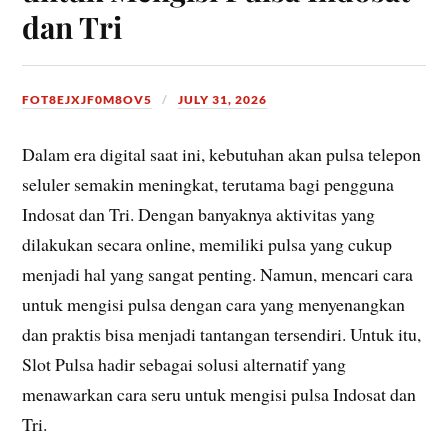
dan Tri
FOT8EJXJF0M8OV5
JULY 31, 2026
Dalam era digital saat ini, kebutuhan akan pulsa telepon
seluler semakin meningkat, terutama bagi pengguna
Indosat dan Tri. Dengan banyaknya aktivitas yang
dilakukan secara online, memiliki pulsa yang cukup
menjadi hal yang sangat penting. Namun, mencari cara
untuk mengisi pulsa dengan cara yang menyenangkan
dan praktis bisa menjadi tantangan tersendiri. Untuk itu,
Slot Pulsa hadir sebagai solusi alternatif yang
menawarkan cara seru untuk mengisi pulsa Indosat dan
Tri.