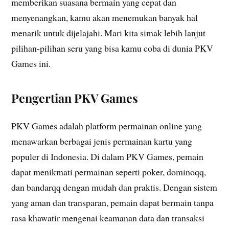
memberikan suasana bermain yang cepat dan
menyenangkan, kamu akan menemukan banyak hal
menarik untuk dijelajahi. Mari kita simak lebih lanjut
pilihan-pilihan seru yang bisa kamu coba di dunia PKV
Games ini.
Pengertian PKV Games
PKV Games adalah platform permainan online yang
menawarkan berbagai jenis permainan kartu yang
populer di Indonesia. Di dalam PKV Games, pemain
dapat menikmati permainan seperti poker, dominoqq,
dan bandarqq dengan mudah dan praktis. Dengan sistem
yang aman dan transparan, pemain dapat bermain tanpa
rasa khawatir mengenai keamanan data dan transaksi