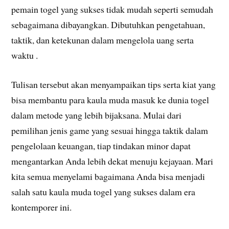
pemain togel yang sukses tidak mudah seperti semudah
sebagaimana dibayangkan. Dibutuhkan pengetahuan,
taktik, dan ketekunan dalam mengelola uang serta
waktu .
Tulisan tersebut akan menyampaikan tips serta kiat yang
bisa membantu para kaula muda masuk ke dunia togel
dalam metode yang lebih bijaksana. Mulai dari
pemilihan jenis game yang sesuai hingga taktik dalam
pengelolaan keuangan, tiap tindakan minor dapat
mengantarkan Anda lebih dekat menuju kejayaan. Mari
kita semua menyelami bagaimana Anda bisa menjadi
salah satu kaula muda togel yang sukses dalam era
kontemporer ini.