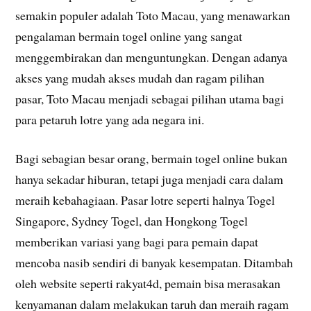
semakin populer adalah Toto Macau, yang menawarkan
pengalaman bermain togel online yang sangat
menggembirakan dan menguntungkan. Dengan adanya
akses yang mudah akses mudah dan ragam pilihan
pasar, Toto Macau menjadi sebagai pilihan utama bagi
para petaruh lotre yang ada negara ini.
Bagi sebagian besar orang, bermain togel online bukan
hanya sekadar hiburan, tetapi juga menjadi cara dalam
meraih kebahagiaan. Pasar lotre seperti halnya Togel
Singapore, Sydney Togel, dan Hongkong Togel
memberikan variasi yang bagi para pemain dapat
mencoba nasib sendiri di banyak kesempatan. Ditambah
oleh website seperti rakyat4d, pemain bisa merasakan
kenyamanan dalam melakukan taruh dan meraih ragam