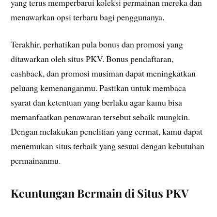
yang terus memperbarui koleksi permainan mereka dan
menawarkan opsi terbaru bagi penggunanya.
Terakhir, perhatikan pula bonus dan promosi yang
ditawarkan oleh situs PKV. Bonus pendaftaran,
cashback, dan promosi musiman dapat meningkatkan
peluang kemenanganmu. Pastikan untuk membaca
syarat dan ketentuan yang berlaku agar kamu bisa
memanfaatkan penawaran tersebut sebaik mungkin.
Dengan melakukan penelitian yang cermat, kamu dapat
menemukan situs terbaik yang sesuai dengan kebutuhan
permainanmu.
Keuntungan Bermain di Situs PKV