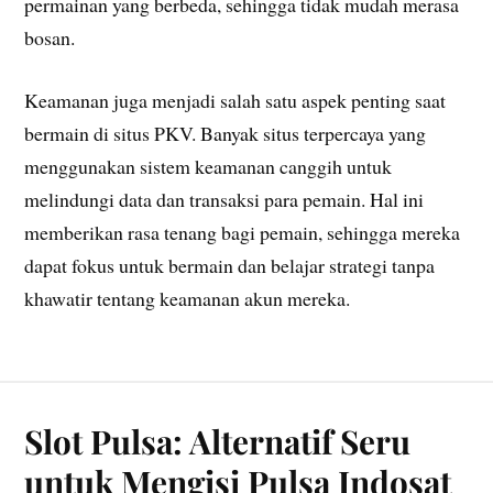
permainan yang berbeda, sehingga tidak mudah merasa
bosan.
Keamanan juga menjadi salah satu aspek penting saat
bermain di situs PKV. Banyak situs terpercaya yang
menggunakan sistem keamanan canggih untuk
melindungi data dan transaksi para pemain. Hal ini
memberikan rasa tenang bagi pemain, sehingga mereka
dapat fokus untuk bermain dan belajar strategi tanpa
khawatir tentang keamanan akun mereka.
Slot Pulsa: Alternatif Seru
untuk Mengisi Pulsa Indosat