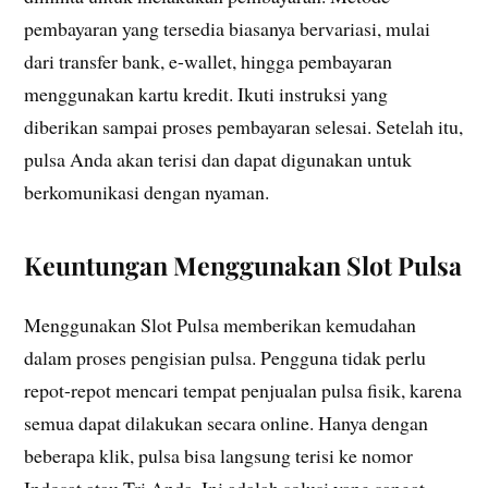
pembayaran yang tersedia biasanya bervariasi, mulai
dari transfer bank, e-wallet, hingga pembayaran
menggunakan kartu kredit. Ikuti instruksi yang
diberikan sampai proses pembayaran selesai. Setelah itu,
pulsa Anda akan terisi dan dapat digunakan untuk
berkomunikasi dengan nyaman.
Keuntungan Menggunakan Slot Pulsa
Menggunakan Slot Pulsa memberikan kemudahan
dalam proses pengisian pulsa. Pengguna tidak perlu
repot-repot mencari tempat penjualan pulsa fisik, karena
semua dapat dilakukan secara online. Hanya dengan
beberapa klik, pulsa bisa langsung terisi ke nomor
Indosat atau Tri Anda. Ini adalah solusi yang sangat